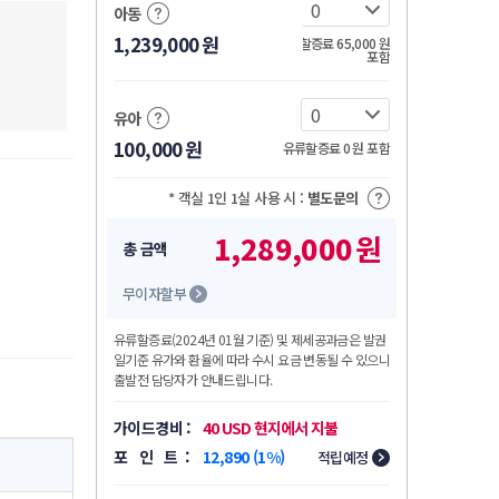
아동
1,239,000
원
유류할증료 65,000
원
포함
유아
100,000
원
유류할증료 0
원
포함
* 객실 1인 1실 사용 시 :
별도문의
1,289,000
원
총 금액
무이자할부
유류할증료
(2024년 01월 기준)
및 제세공과금은 발권
일기준 유가와 환율에 따라 수시 요금 변동될 수 있으니
출발전 담당자가 안내드립니다.
가이드경비 :
40 USD 현지에서 지불
포 인 트 :
12,890 (1%)
적립예정