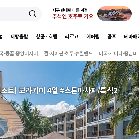
엄
지방출발
항공 · 호텔
라르고
에어텔
골프
테마패
국·몽골·중앙아시아
괌·사이판·호주·뉴질랜드
미국·캐나다·중남미
리조트] 보라카이 4일 #스톤마사지/특식2