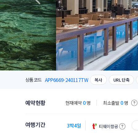
APP6669-240117TW
상품코드
복사
URL 단축
예약현황
0
0
현재예약
명
최소출발
명
여행기간
3박4일
티웨이항공