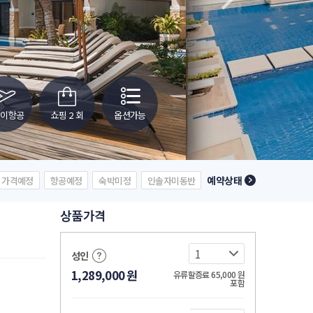
웨이항공
쇼핑 2 회
옵션가능
예약상태
가격예정
항공예정
숙박미정
인솔자미동반
상품가격
성인
1,289,000
원
유류할증료 65,000
원
포함