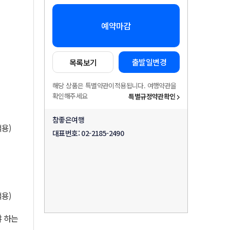
예약마감
출발일변경
목록보기
해당 상품은 특별약관이적용됩니다. 여행약관을
확인해주세요
특별규정약관확인
참좋은여행
적용)
대표번호:
02-2185-2490
적용)
 하는