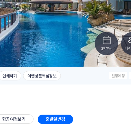
3박4일
티
인쇄하기
여행상품핵심정보
일정예정
항공여정보기
출발일변경