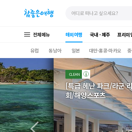
»
»
본
주
문
메
바
뉴
로
가
전체메뉴
해외여행
국내 · 제주
프리미
가
기
기
유럽
동남아
일본
대만·홍콩·마카오
중
CLEAN
[특급 헤난 파크/라군 
회/해양스포츠