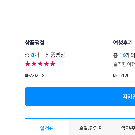
상품평점
여행후기
총
8
개의 상품평점
총
19
개
솔직한 여
바로가기
바로가기
호텔/관광지
약관/
일정표