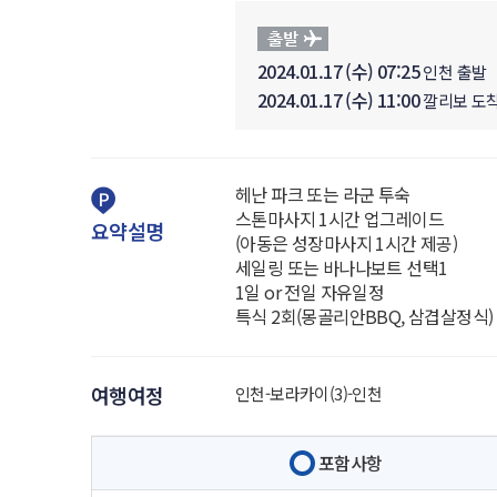
2024.01.17 (수) 07:25
인천 출발
2024.01.17 (수) 11:00
깔리보 도
헤난 파크 또는 라군 투숙
스톤마사지 1시간 업그레이드
요약설명
(아동은 성장마사지 1시간 제공)
세일링 또는 바나나보트 선택1
1일 or 전일 자유일정
특식 2회(몽골리안BBQ, 삼겹살정식)
여행여정
인천-보라카이(3)-인천
포함사항