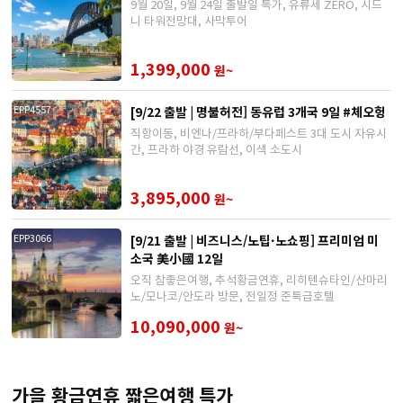
9월 20일, 9월 24일 출발일 특가, 유류세 ZERO, 시드
니 타워전망대, 사막투어
1,399,000
원~
[9/22 출발 | 명불허전] 동유럽 3개국 9일 #체오헝
EPP4557
직항이동, 비엔나/프라하/부다페스트 3대 도시 자유시
간, 프라하 야경 유람선, 이색 소도시
3,895,000
원~
[9/21 출발 | 비즈니스/노팁·노쇼핑] 프리미엄 미
EPP3066
소국 美小國 12일
오직 참좋은여행, 추석황금연휴, 리히텐슈타인/산마리
노/모나코/안도라 방문, 전일정 준특급호텔
10,090,000
원~
가을 황금연휴 짧은여행 특가