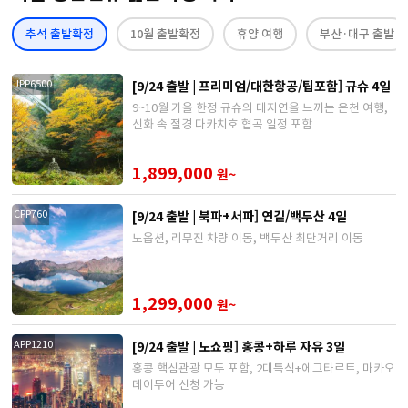
추석 출발확정
10월 출발확정
휴양 여행
부산·대구 출발
[9/24 출발 | 프리미엄/대한항공/팁포함] 규슈 4일
JPP6500
9~10월 가을 한정 규슈의 대자연을 느끼는 온천 여행,
신화 속 절경 다카치호 협곡 일정 포함
1,899,000
원~
[9/24 출발 | 북파+서파] 연길/백두산 4일
CPP760
노옵션, 리무진 차량 이동, 백두산 최단거리 이동
1,299,000
원~
[9/24 출발 | 노쇼핑] 홍콩+하루 자유 3일
APP1210
홍콩 핵심관광 모두 포함, 2대특식+에그타르트, 마카오
데이투어 신청 가능