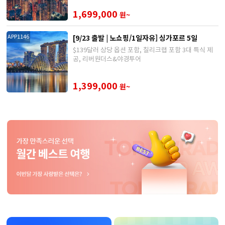
1,699,000
원~
[9/23 출발 | 노쇼핑/1일자유] 싱가포르 5일
APP1146
$139달러 상당 옵션 포함, 칠리크랩 포함 3대 특식 제
공, 리버원더스&야경투어
1,399,000
원~