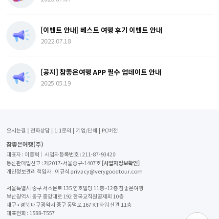
[이벤트 안내] 베스트 여행 후기 이벤트 안내
2022.07.18
[공지] 참좋은여행 APP 필수 업데이트 안내
2025.05.19
오시는길
전화상담
1:1문의
기업/단체
PC버전
참좋은여행(주)
대표자 : 이종혁│사업자등록번호 : 211-87-93420
[사업자정보확인]
통신판매업신고 : 제2017-서울중구-1407호
개인정보관리 책임자 : 이규식 privacy@verygoodtour.com
서울특별시 중구 서소문로 135 연호빌딩 11층~12층 참좋은여행
부산광역시 동구 중앙대로 192 한국교직원공제회 10층
대구 • 경북 대구광역시 중구 동덕로 167 KT타워 신관 11층
대표전화 :
1588-7557