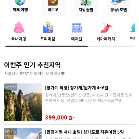
해외여행
라르고
지방출발
항공/호텔
국내여행
프리미엄
에어텔
테마패키지
크루
이번주 인기 추천지역
사랑받는 BEST 여행지만 모았어요♥
[장가계 직항] 장가계/원가계 4~6일
CPP375
원가계/천문산/천자산 방문, 4~10시간 차량이동 없이
편하게 이동, 전일정 VIP 리무진 차량+특급호텔
399,000
원~
[윈덤계열 시내 호텔] 싱가포르 자유여행 5일
APF355