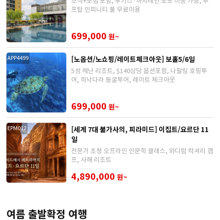
조식+보험 포함, 부기스·하지레인 도보 이동 가능, 루
프탑 인피니티 풀 무료이용
699,000
원~
[노옵션/노쇼핑/레이트체크아웃] 보홀5/6일
APP4499
5성 헤난 리조트, $140상당 옵션포함, 나팔링 호핑투
어, 히낙다라 동굴투어, 레이트 체크아웃
699,000
원~
[세계 7대 불가사의, 피라미드] 이집트/요르단 11
EPM012
일
전문가 초청 오프라인 인문학 클래스, 와디럼 럭셔리 캠
프, 사해 리조트
4,890,000
원~
여름 출발확정 여행