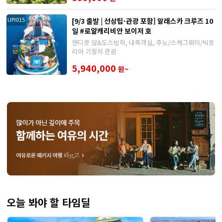
[9/3 출발 | 선상팁·관광 포함] 알래스카 크루즈 10
UPI015
일 #로얄캐리비안 보이저 호
앤디콧 암&도스빙하, 내측객실, 주노/스캐그웨이/빅토
리아 기항지 관광
5,940,000
원~
오늘 봐야 할 타임딜