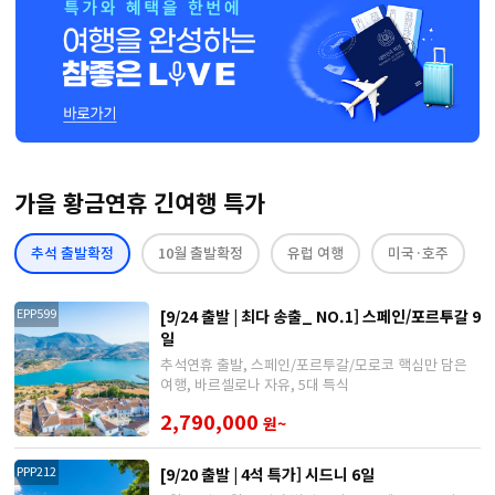
가을 황금연휴 긴여행 특가
추석 출발확정
10월 출발확정
유럽 여행
미국·호주
[9/24 출발 | 최다 송출_ NO.1] 스페인/포르투갈 9
EPP599
일
추석연휴 출발, 스페인/포르투갈/모로코 핵심만 담은
여행, 바르셀로나 자유, 5대 특식
2,790,000
원~
[9/20 출발 | 4석 특가] 시드니 6일
PPP212