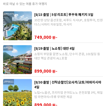
바로 떠날 수 있는 여름 휴가 여행지
[8/23 출발 | 5성 리조트] 푸꾸옥 패키지 5일
APP3375
35만원 상당 옵션포함, 씨푸드 식사UP, 호핑투어, 빈원
더스/사파리 자유일정, 마사지
749,000
원~
[8/29 출발 | 노쇼핑] 대만 4일
APP130
쇼핑의 부담을 없앤 노쇼핑, 단수이 관광, 101빌딩 등
대만 핵심 관광지 ALL포함
899,000
원~
[8/30 출발 | 선착순할인]오사카/교토/아와지시마
JPP6611
4일
노팁+노옵션, 프리미엄 온야도노노 온천호텔 3박, 매일
밤 라면야식+주류 무제한 제공
899,000
원~