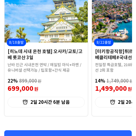
8/18출발
8/22출발
[히노데 시내 온천 호텔] 오사카/교토/고
[터키항공직항]튀르키예
베 롯코산 3일
베클리테페#국내선2
난바 인근 시내온천 연박 / 매일밤 야식+라멘 /
전일정 특급호텔, 210유로
유니버셜 선택가능 / 팁포함+간식 제공
선 2회 포함
22%
899,000
14%
1,749,000
원
원
699,000
1,499,000
원
원
2일 20시간 6분
남음
2일 20시