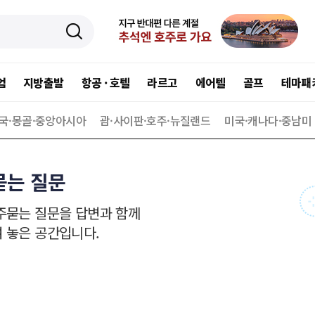
엄
지방출발
항공 · 호텔
라르고
에어텔
골프
테마패
국·몽골·중앙아시아
괌·사이판·호주·뉴질랜드
미국·캐나다·중남미
묻는 질문
주묻는 질문을 답변과 함께
 놓은 공간입니다.