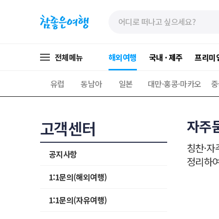
»
»
본
주
문
메
바
뉴
로
가
전체메뉴
해외여행
국내 · 제주
프리미
가
기
기
유럽
동남아
일본
대만·홍콩·마카오
중
자주
고객센터
칭찬·자
공지사항
정리하여
1:1문의(해외여행)
1:1문의(자유여행)