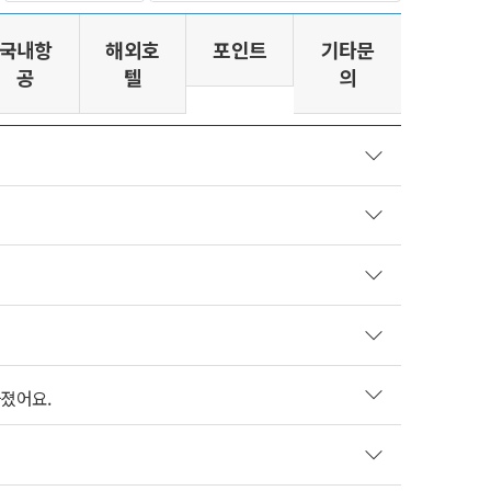
국내항
해외호
포인트
기타문
공
텔
의
졌어요.