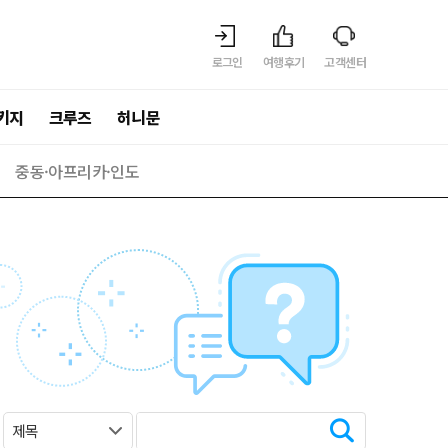
로그인
여행후기
고객센터
키지
크루즈
허니문
중동·아프리카·인도