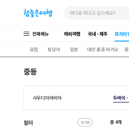
»
»
본
주
문
메
바
뉴
로
가
전체메뉴
해외여행
국내 · 제주
프리미
가
기
기
유럽
동남아
일본
대만·홍콩·마카오
중
중동
사우디아라비아
두바이 ·
총 4개
필터
초기화