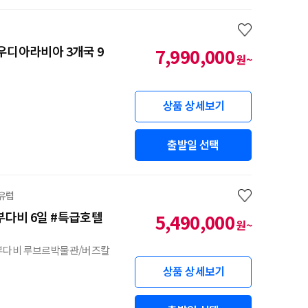
우디아라비아 3개국 9
7,990,000
원~
상품 상세보기
출발일 선택
 유럽
부다비 6일 #특급호텔
5,490,000
원~
부다비 루브르박물관/버즈칼
상품 상세보기