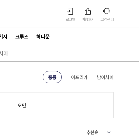
로그인
여행후기
고객센터
키지
크루즈
허니문
시아
중동
아프리카
남아시아
오만