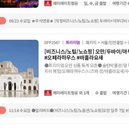
에미레이트항공
일, 수, 금 출발
여행기간 
09/23 수요일 ★추석연휴★ [직항비즈니스/노팁/노쇼핑] 두바이+아부다비
트
EPP2567
프리미엄
패키지 > 서울/인천출발 >
[비즈니스/노팁/노쇼핑] 오만/두바이/
#오페라하우스 #바흘라요새
●프리미엄 오만 상품 동계 오픈● 술탄박물관/알 
피쉬 체험/오페라하우스/니즈와 성/바흘라요새/수
드 타워/그랜드모스크/두바이분수쇼
에미레이트항공 외 1개
수 출발
여행기간 
11/18 수요일 ●얼리버드●[비즈니스/노팁/노옵션/노쇼핑]오만 일주 7
트