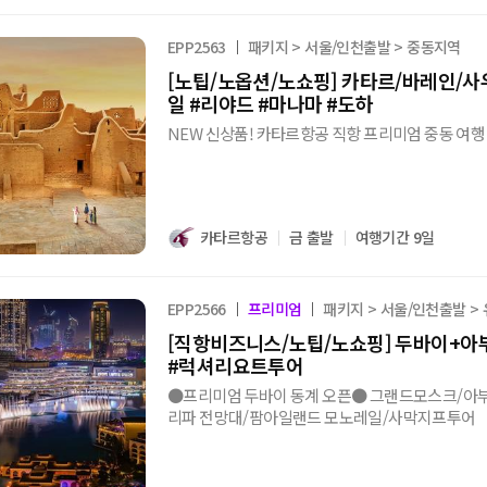
EPP2563
패키지 > 서울/인천출발 > 중동지역
[노팁/노옵션/노쇼핑] 카타르/바레인/사
일 #리야드 #마나마 #도하
NEW 신상품! 카타르항공 직항 프리미엄 중동 여행
카타르항공
금 출발
여행기간 9일
EPP2566
프리미엄
패키지 > 서울/인천출발 >
[직항비즈니스/노팁/노쇼핑] 두바이+아
#럭셔리요트투어
●프리미엄 두바이 동계 오픈● 그랜드모스크/아
리파 전망대/팜아일랜드 모노레일/사막지프투어