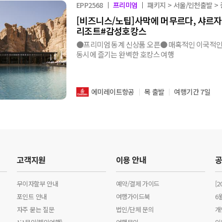
EPP2568
프리미엄
패키지 > 서울/인천출발 >
[비즈니스/노팁]사막에 머무르다, 샤르
리조트#감성호캉스
●프리미엄 동계 신상품 오픈● 매혹적인 이국적인
동시에 즐기는 완벽한 호캉스 여행
에미레이트항공
목 출발
여행기간 7일
고객지원
이용 안내
무이자할부 안내
예약/결제 가이드
[
포인트 안내
여행가이드북
6
자주 묻는 질문
법인/단체 문의
개