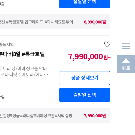
출발일 선택
6일
 6일 #특급호텔 업그레이드 #럭셔리요트투어
6,990,000원
 중동지역
아부다비8일 #특급호텔
7,990,000
원~
위로
무트라 성/비마 싱크홀 닥터
크 마디낫 주메이라/에티하
상품 상세보기
출발일 선택
7일
일 #전일정5성급#와디샵#비마싱크홀#사막캠핑
7,990,000원