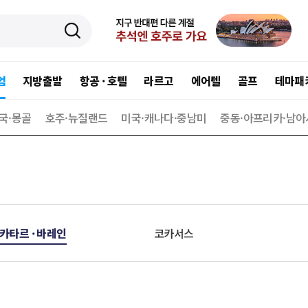
엄
지방출발
항공 · 호텔
라르고
에어텔
골프
테마패
국·몽골
호주·뉴질랜드
미국·캐나다·중남미
중동·아프리카·남아
 카타르 · 바레인
코카서스