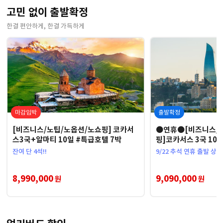
고민 없이 출발확정
한결 편안하게, 한결 가득하게
마감임박
출발확정
[비즈니스/노팁/노옵션/노쇼핑] 코카서
●연휴●[비즈니스/
스3국+알마티 10일 #특급호텔 7박
핑]코카서스 3국 10
람선#케이블카
잔여 단 4석!!
9/22 추석 연휴 출발 상품!
8,990,000
9,090,000
원
원