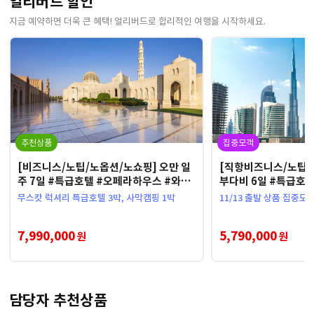
얼리버드 할인
지금 예약하면 더욱 큰 혜택! 얼리버드로 합리적인 여행을 시작하세요.
추천상품
집중모객
[비즈니스/노팁/노옵션/노쇼핑] 오만 일
[직항비즈니스/노팁/
주 7일 #특급호텔 #오페라하우스 #와디
부다비 6일 #특급호
샵 #비마싱크홀
무스캇 럭셔리 특급호텔 3박, 사막캠핑 1박
11/13 출발 상품 집중모
7,990,000
5,790,000
원
원
담당자 추천상품