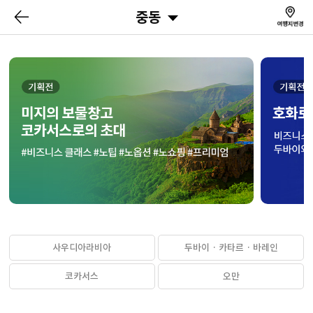
중동
사우디아라비아
두바이 · 카타르 · 바레인
코카서스
오만