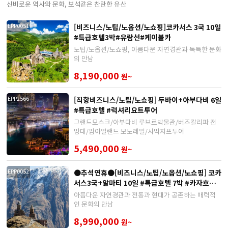
신비로운 역사와 문화, 보석같은 찬란한 유산
[비즈니스/노팁/노옵션/노쇼핑]코카서스 3국 10일
EPP0051
#특급호텔3박#유람선#케이블카
노팁/노옵션/노쇼핑, 아름다운 자연경관과 독특한 문화
의 만남
8,190,000
원~
[직항비즈니스/노팁/노쇼핑] 두바이+아부다비 6일
EPP2566
#특급호텔 #럭셔리요트투어
그랜드모스크/아부다비 루브르박물관/버즈칼리파 전
망대/팜아일랜드 모노레일/사막지프투어
5,490,000
원~
●추석연휴●[비즈니스/노팁/노옵션/노쇼핑] 코카
EPP0052
서스3국+알마티 10일 #특급호텔 7박 #카자흐스
탄
아름다운 자연경관과 전통과 현대가 공존하는 매력적
인 문화의 만남
8,990,000
원~