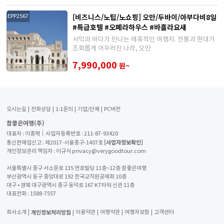
[비즈니스/노팁/노쇼핑] 오만/두바이/아부다비8일
EPP2567
#특급호텔 #오페라하우스 #바흘라요새
사막과 바다가 만나는 매혹적인 여행지. 전통과 현대가
조화롭게 어우러진 나라, 오만
7,990,000
원~
오시는길
전화상담
1:1문의
기업/단체
PC버전
참좋은여행(주)
대표자 : 이종혁│사업자등록번호 : 211-87-93420
[사업자정보확인]
통신판매업신고 : 제2017-서울중구-1407호
개인정보관리 책임자 : 이규식 privacy@verygoodtour.com
서울특별시 중구 서소문로 135 연호빌딩 11층~12층 참좋은여행
부산광역시 동구 중앙대로 192 한국교직원공제회 10층
대구 • 경북 대구광역시 중구 동덕로 167 KT타워 신관 11층
대표전화 :
1588-7557
개인정보처리방침
회사소개
이용약관
여행약관
여행자보험
고객센터