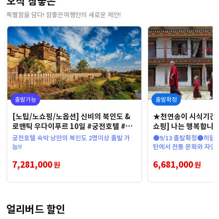
오직 참좋은
특별함을 담다! 참좋은여행만의 새로운 제안!
출발가능
출발확정
[노팁/노쇼핑/노옵션] 신비의 북인도 &
★천연송이 시식기간
로맨틱 우다이푸르 10일 #궁전호텔 #갠
쇼핑] 나는 행복합니다
지스강 #타지마할 #캔들디너
특급호텔 #탁상사원
궁전호텔 숙박 낭만의 북인도 2명이상 출발 가
●9/13 출발확정●히말라
능!!
탄에서 전통 문화와 자연
미엄 여정
7,281,000
6,681,000
원
원
얼리버드 할인