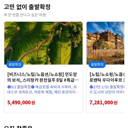
고민 없이 출발확정
꼭 한 번쯤 만나고 싶은 여행
출발확정
출발확정
[비즈니스/노팁/노옵션/노쇼핑] 인도양
[노팁/노쇼핑/노옵션]
의 보석, 스리랑카 완전일주 8일 #특급호
로맨틱 우다이푸르 10
텔 #코끼리사파리 #티팩토리
지스강 #타지마할 #
●9/2 출발확정● 특급호텔 숙박과 사파리, 유
●27년 1/31 출발확정●
네스코 세계유산, 차문화 체험, 해안 휴양까지 모
수 도시의 낭만이 어우러
두 담아낸 상품
주
5,490,000
7,281,000
원
원