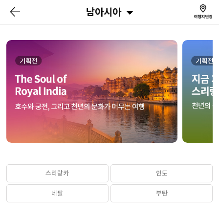
남아시아
스리랑카
인도
네팔
부탄