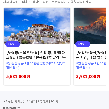
지금 예약하면 더욱 큰 혜택! 얼리버드로 합리적인 여행을 시작하세요.
출발가능
출발가능
[노쇼핑/노옵션/노팁] 신의 땅, 레/라다
[노팁/노옵션/노쇼핑
크 9일 #특급호텔 #판공초 #히말라야절
는 시간, 네팔 일주 6
경
선 2회
9월 출발 상품 1인 20만원 할인(예약 시 담당자
9월 출발 상품 1인 20만
확인 필수)
확인 필수)
5,681,000
3,981,000
원
원
오시는길
전화상담
1:1문의
기업/단체
PC버전
참좋은여행(주)