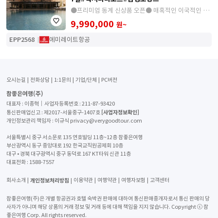
●프리미엄 동계 신상품 오픈● 매혹적인 이국적인 나
라에서, 럭셔리와 여유를 동시에 즐기는 완벽한 호캉스
9,990,000
원~
여행
EPP2568
에미레이트항공
오시는길
전화상담
1:1문의
기업/단체
PC버전
참좋은여행(주)
대표자 : 이종혁│사업자등록번호 : 211-87-93420
[사업자정보확인]
통신판매업신고 : 제2017-서울중구-1407호
개인정보관리 책임자 : 이규식 privacy@verygoodtour.com
서울특별시 중구 서소문로 135 연호빌딩 11층~12층 참좋은여행
부산광역시 동구 중앙대로 192 한국교직원공제회 10층
대구 • 경북 대구광역시 중구 동덕로 167 KT타워 신관 11층
대표전화 :
1588-7557
개인정보처리방침
회사소개
이용약관
여행약관
여행자보험
고객센터
참좋은여행(주)은 개별 항공권과 호텔 숙박권 판매에 대하여 통신판매중개자로서 통신 판매의 당
사자가 아니며 해당 상품의 거래 정보 및 거래 등에 대해 책임을 지지 않습니다. Copyright ⓒ 참
좋은여행 Corp. All rights reserved.