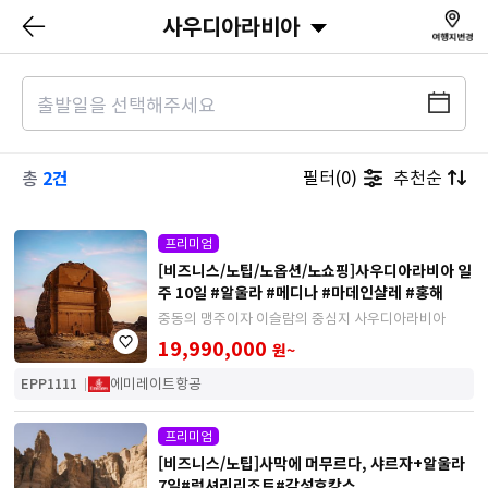
사우디아라비아
2건
필터(0)
추천순
총
프리미엄
[비즈니스/노팁/노옵션/노쇼핑]사우디아라비아 일
주 10일 #알울라 #메디나 #마데인샬레 #홍해
중동의 맹주이자 이슬람의 중심지 사우디아라비아
19,990,000
원~
EPP1111
에미레이트항공
프리미엄
[비즈니스/노팁]사막에 머무르다, 샤르자+알울라
7일#럭셔리리조트#감성호캉스