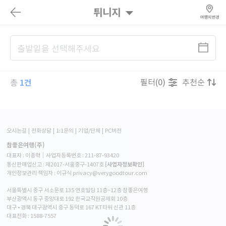
튀니지
1건
필터(0)
추천순
총
오시는길
전화상담
1:1문의
기업/단체
PC버전
참좋은여행(주)
대표자 : 이종혁│사업자등록번호 : 211-87-93420
[사업자정보확인]
통신판매업신고 : 제2017-서울중구-1407호
개인정보관리 책임자 : 이규식 privacy@verygoodtour.com
서울특별시 중구 서소문로 135 연호빌딩 11층~12층 참좋은여행
부산광역시 동구 중앙대로 192 한국교직원공제회 10층
대구 • 경북 대구광역시 중구 동덕로 167 KT타워 신관 11층
대표전화 :
1588-7557