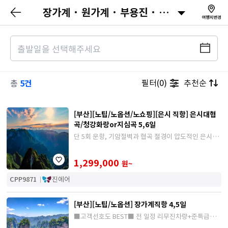
장가계 · 원가계 · 부용진 · 은시
5건
필터(0)
추천순
총
[부산][노팁/노옵션/노쇼핑][은시 직항] 은시대협
곡/청강화랑or지심곡 5,6일
단 5회 운항, 기암절벽과 협곡 절경이 압도적인 은시대
협곡 핵심코스 (칠성채,일주향,절벽잔도) 완전탐방
1,299,000
원~
CPP9871
진에어
[부산][노팁/노옵션] 장가계직항 4,5일
■고객선호도 BEST■ 전 일정 리무진차량+준특급호
텔 이용