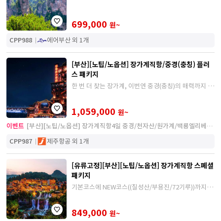
699,000
원~
CPP988
에어부산 외 1개
[부산][노팁/노옵션] 장가계직항/중경(충칭) 플러
스 패키지
한 번 더 찾는 장가계, 이번엔 중경(충칭)의 매력까지 함
께 만나보세요!
1,059,000
원~
이벤트
[부산][노팁/노옵션] 장가계직항4일 중경/천자산/원가계/백룡엘리베이
터/쇼/마사지
CPP987
제주항공 외 1개
[유류고정][부산][노팁/노옵션] 장가계직항 스페셜
패키지
기본코스에 NEW코스((칠성산/부용진/72기루))까지,
새롭고, 다채롭게
849,000
원~