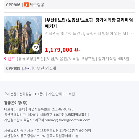
CPP986
제주항공
[부산][노팁/노옵션/노쇼핑] 장가계직항 프리미엄
패키지
선택관광 및 가이드경비, 쇼핑센터 방문이 없는 ALL포
함+5성급호텔 이용
1,179,000
원~
이벤트
[유류고정][부산][노팁/노옵션/노쇼핑+5성호텔] 장가계직항 4박5일 칠
성산/부용진/원가계/공중정원/쇼
CPP989
에어부산 외 1개
오시는길
전화상담
1:1문의
기업/단체
PC버전
참좋은여행(주)
대표자 : 이종혁│사업자등록번호 : 211-87-93420
[사업자정보확인]
통신판매업신고 : 제2017-서울중구-1407호
개인정보관리 책임자 : 이규식 privacy@verygoodtour.com
서울특별시 중구 서소문로 135 연호빌딩 11층~12층 참좋은여행
부산광역시 동구 중앙대로 192 한국교직원공제회 10층