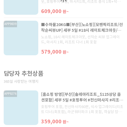
웃, 호핑투어 포함, 마사지1회, 리조트 중식 1회+석식 1
회 포함
609,000
원~
■수하물20KG■[부산][노쇼핑][모벤픽리조트/선
APP9839
착순씨뷰UP] 세부 5일 #18시 레이트체크아웃/리
조트디너
노쇼핑, 18시 레이트체크아웃, 선착순 씨뷰 업그레이
드, 마사지 1회, 리조트 디너 1회 포함
579,000
원~
담당자 추천상품
365일 사랑받는 여행지
[홈쇼핑 방영][부산][솔레아리조트_$125상당 옵
APP9276
션포함] 세부 5일 #호핑투어 #전신마사지 #리조트
디너 #망고 1KG
호핑투어 포함, 전신마사지60분, 식사 업그레이드(리조
트 디너1회포함), 라군워터파크 1회 포함, 객실당 망고
1KG제공
359,000
원~