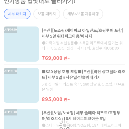
인기상품 입맛대로 골라가기!
세부 패키지
보홀 패키지
세부&보홀 자유여행
[부산][노쇼핑/제이파크 아일랜드/호핑투어 포함]
APP9689
세부 5일 워터파크이용/마사지
●가족여행 추천상품● 초특급 리조트에서 즐기는 워
터파크, 노쇼핑, 전신마사지 1회, 호핑투어(USD80 상
당), 특식 2회 제공
769,000
원~
■$80 상당 호핑 포함■[부산][막탄 샹그릴라 리조
APP9278
트] 세부 5일 #자유일정/슬림패키지
5성 샹그릴라 리조트 숙박, $80 상당 호핑 포함, 여유로
운 일정
895,000
원~
[부산][노팁/노쇼핑] 세부 솔레아 리조트/호핑투
APP9838
어/리조트식/18시 레이트체크아웃 5일
●스테디셀러● NO팁/NO쇼핑, 18시 레이트체크아