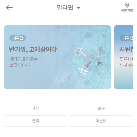
필리핀
세부
보홀
클락
마닐라