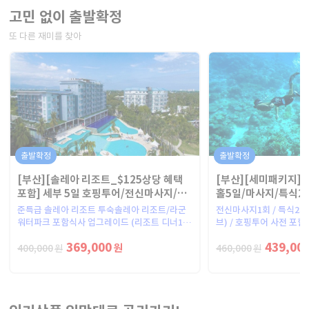
고민 없이 출발확정
또 다른 재미를 찾아
출발확정
출발확정
[부산][솔레아 리조트_$125상당 혜택
[부산][세미패키지]
포함] 세부 5일 호핑투어/전신마사지/리
홀5일/마사지/특식2
조트디너/망고1KG
어
준특급 솔레아 리조트 투숙솔레아 리조트/라군
전신마사지1회 / 특식2
워터파크 포함식사 업그레이드 (리조트 디너1회
브) / 호핑투어 사전 포함
포함)$80상당 아일랜드 호핑투어 포함전신마사
서비스
369,000
439,00
지 90분 + 자유일정 포함
원
400,000
460,000
원
원