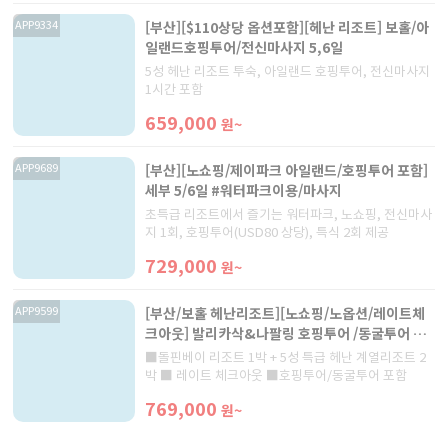
[부산][$110상당 옵션포함][헤난 리조트] 보홀/아
APP9334
일랜드호핑투어/전신마사지 5,6일
5성 헤난 리조트 투숙, 아일랜드 호핑투어, 전신마사지
1시간 포함
659,000
원~
[부산][노쇼핑/제이파크 아일랜드/호핑투어 포함]
APP9689
세부 5/6일 #워터파크이용/마사지
초특급 리조트에서 즐기는 워터파크, 노쇼핑, 전신마사
지 1회, 호핑투어(USD80 상당), 특식 2회 제공
729,000
원~
[부산/보홀 헤난리조트][노쇼핑/노옵션/레이트체
APP9599
크아웃] 발리카삭&나팔링 호핑투어 /동굴투어 반
자유팩 5/6일
■돌핀베이 리조트 1박 + 5성 특급 헤난 계열리조트 2
박 ■ 레이트 체크아웃 ■호핑투어/동굴투어 포함
769,000
원~