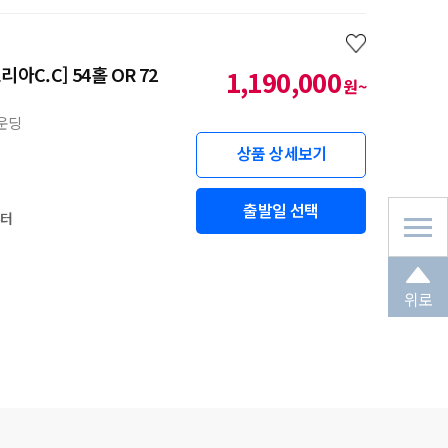
C.C] 54홀 OR 72
1,190,000
원~
라운딩
상품 상세보기
출발일 선택
부터
위로