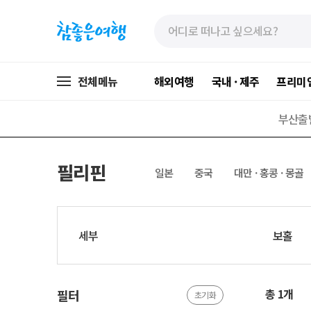
»
»
본
주
문
메
바
뉴
로
가
전체메뉴
해외여행
국내 · 제주
프리미
가
기
기
부산출
필리핀
일본
중국
대만 · 홍콩 · 몽골
세부
보홀
총 1개
필터
초기화