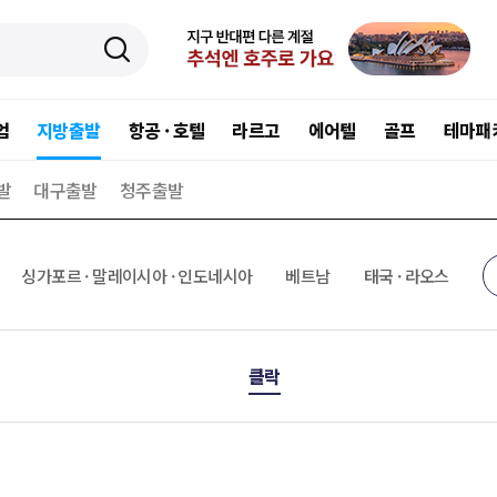
엄
지방출발
항공 · 호텔
라르고
에어텔
골프
테마패
발
대구출발
청주출발
싱가포르 · 말레이시아 · 인도네시아
베트남
태국 · 라오스
클락