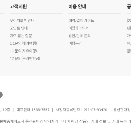
고객지원
이용 안내
무이자할부 안내
예약/결제 가이드
[
포인트 안내
여행가이드북
6
자주 묻는 질문
법인/단체 문의
개
1:1문의(해외여행)
여행문의
인
1:1문의(자유여행)
참
1:1문의(온라인항공)
12층 │ 대표전화 1588-7557 │ 사업자등록번호 : 211-87-93420 │ 통신판매업
신판매중개자로서 통신판매의 당사자가 아니며 해당 상품의 거래 정보 및 거래 등에 