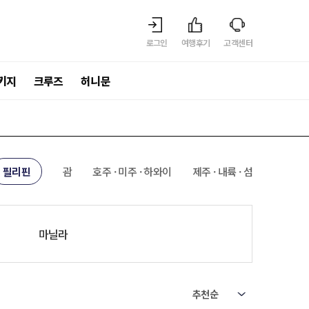
로그인
여행후기
고객센터
키지
크루즈
허니문
필리핀
괌
호주 · 미주 · 하와이
제주 · 내륙 · 섬
마닐라