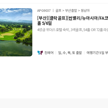
APG9037
골프 > 부산출발 > 동남아
[부산][클락골프][썬밸리/뉴아시아/FA코리아
홀 5/6일
4성급 위더스호텔 숙박, 3색골프, 54홀 OR 72홀 
진에어
일, 수, 목, 토 출발
여행기간 5일 