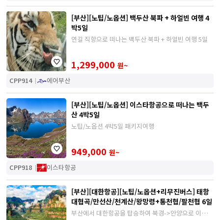
[부산][노팁/노옵션] 백두산 북파 + 하얼빈 여행 4
박5일
연길 직항으로 떠나는 백두산 북파 + 하얼빈 여행 5일
1,299,000
원~
CPP914
에어부산
[부산][노팁/노옵션] 이스타항공으로 떠나는 백두
산 4박5일
노팁/노옵션 4박5일 패키지여행
949,000
원~
CPP918
이스타항공
[부산][대한항공][노팁/노옵션+리무진버스] 태항
대협곡/만선산/천계산/왕망령+통천협/팔천협 6일
부산에서 대한항공을 탑승하여 북경->안양으로 이동하