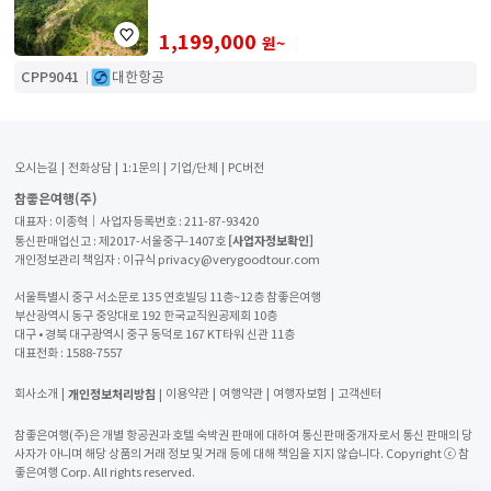
는 상품입니다. 현지 고속철로 편안하게 여행
1,199,000
원~
CPP9041
대한항공
오시는길
전화상담
1:1문의
기업/단체
PC버전
참좋은여행(주)
대표자 : 이종혁│사업자등록번호 : 211-87-93420
[사업자정보확인]
통신판매업신고 : 제2017-서울중구-1407호
개인정보관리 책임자 : 이규식 privacy@verygoodtour.com
서울특별시 중구 서소문로 135 연호빌딩 11층~12층 참좋은여행
부산광역시 동구 중앙대로 192 한국교직원공제회 10층
대구 • 경북 대구광역시 중구 동덕로 167 KT타워 신관 11층
대표전화 :
1588-7557
개인정보처리방침
회사소개
이용약관
여행약관
여행자보험
고객센터
참좋은여행(주)은 개별 항공권과 호텔 숙박권 판매에 대하여 통신판매중개자로서 통신 판매의 당
사자가 아니며 해당 상품의 거래 정보 및 거래 등에 대해 책임을 지지 않습니다. Copyright ⓒ 참
좋은여행 Corp. All rights reserved.