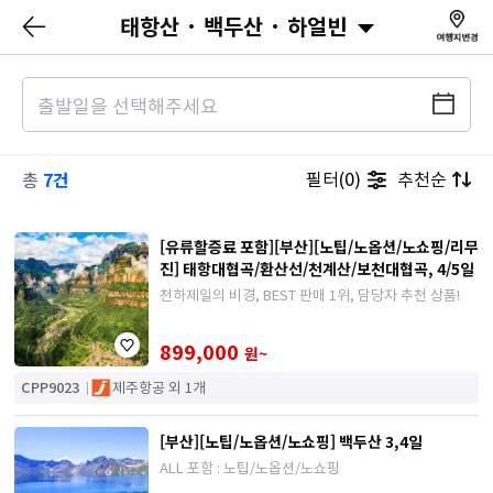
태항산 · 백두산 · 하얼빈
7건
필터(0)
추천순
총
[유류할증료 포함][부산][노팁/노옵션/노쇼핑/리무
진] 태항대협곡/환산선/천계산/보천대협곡, 4/5일
천하제일의 비경, BEST 판매 1위, 담당자 추천 상품!
899,000
원~
CPP9023
제주항공 외 1개
[부산][노팁/노옵션/노쇼핑] 백두산 3,4일
ALL 포함 : 노팁/노옵션/노쇼핑