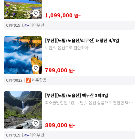
1,099,000
원~
CPP915
에어부산
[부산][노팁/노옵션/리무진] 태항산 4/5일
노팁/노옵션으로 편안하게!
799,000
원~
CPP9022
제주항공
[부산][노팁/노옵션] 백두산 3박4일
최소출발인원 4명, 노팁,노옵션 상품으로 편안한 백두
산 여행
899,000
원~
CPP919
에어부산