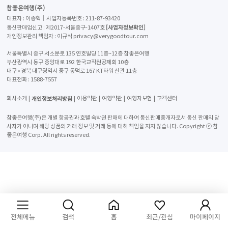
참좋은여행(주)
대표자 : 이종혁│사업자등록번호 : 211-87-93420
[사업자정보확인]
통신판매업신고 : 제2017-서울중구-1407호
개인정보관리 책임자 : 이규식 privacy@verygoodtour.com
서울특별시 중구 서소문로 135 연호빌딩 11층~12층 참좋은여행
부산광역시 동구 중앙대로 192 한국교직원공제회 10층
대구 • 경북 대구광역시 중구 동덕로 167 KT타워 신관 11층
대표전화 :
1588-7557
개인정보처리방침
회사소개
이용약관
여행약관
여행자보험
고객센터
참좋은여행(주)은 개별 항공권과 호텔 숙박권 판매에 대하여 통신판매중개자로서 통신 판매의 당
사자가 아니며 해당 상품의 거래 정보 및 거래 등에 대해 책임을 지지 않습니다. Copyright ⓒ 참
좋은여행 Corp. All rights reserved.
전체메뉴
검색
홈
최근/관심
마이페이지