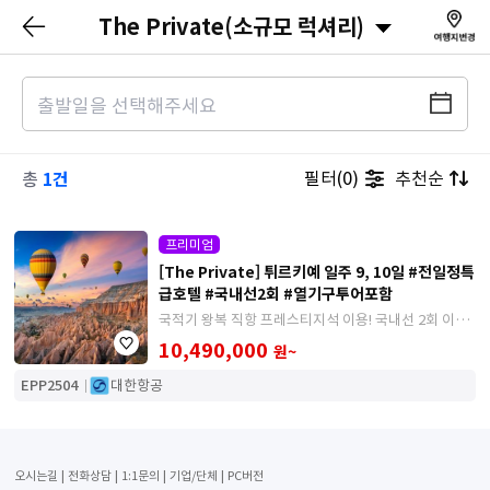
The Private(소규모 럭셔리)
1건
필터(0)
추천순
총
프리미엄
[The Private] 튀르키예 일주 9, 10일 #전일정특
급호텔 #국내선2회 #열기구투어포함
국적기 왕복 직항 프레스티지석 이용! 국내선 2회 이동
과 특급호텔로 편안하고 품격있는 튀르키예 일주
10,490,000
원~
EPP2504
대한항공
오시는길
전화상담
1:1문의
기업/단체
PC버전