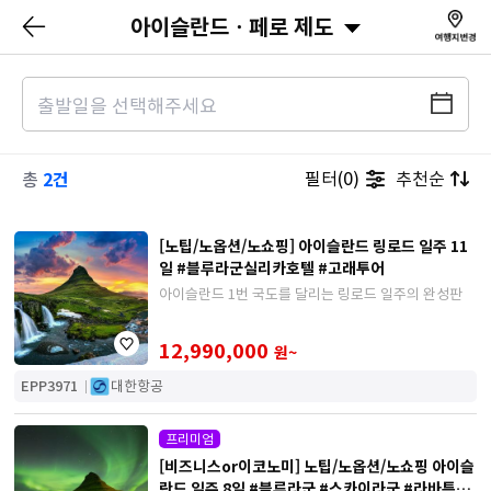
아이슬란드ㆍ페로 제도
2건
필터(0)
추천순
총
[노팁/노옵션/노쇼핑] 아이슬란드 링로드 일주 11
일 #블루라군실리카호텔 #고래투어
아이슬란드 1번 국도를 달리는 링로드 일주의 완성판
12,990,000
원~
EPP3971
대한항공
프리미엄
[비즈니스or이코노미] 노팁/노옵션/노쇼핑 아이슬
란드 일주 8일 #블루라군 #스카이라군 #라바특식