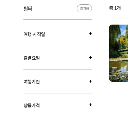
총 1개
필터
초기화
여행 시작일
출발요일
여행기간
상품가격