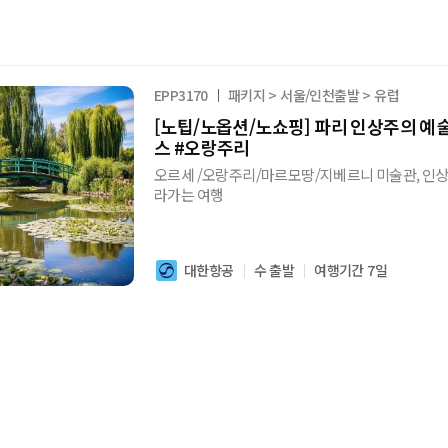
EPP3170
패키지 > 서울/인천출발 > 유럽
[노팁/노옵션/노쇼핑] 파리 인상주의 예술
스 #오랑주리
오르세 /오랑주리/마르모땅/지베르니 미술관, 인
라가는 여행
대한항공
수 출발
여행기간 7일