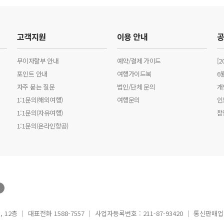
고객지원
이용 안내
무이자할부 안내
예약/결제 가이드
[
포인트 안내
여행가이드북
6
자주 묻는 질문
법인/단체 문의
개
1:1문의(해외여행)
여행문의
인
1:1문의(자유여행)
참
1:1문의(온라인항공)
12층 │ 대표전화 1588-7557 │ 사업자등록번호 : 211-87-93420 │ 통신판매업