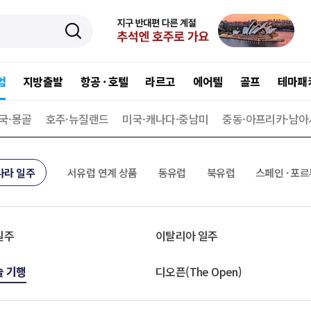
엄
지방출발
항공 · 호텔
라르고
에어텔
골프
테마패
국·몽골
호주·뉴질랜드
미국·캐나다·중남미
중동·아프리카·남아
나라 일주
서유럽 연계 상품
동유럽
북유럽
스페인 · 포르
일주
이탈리아 일주
술 기행
디오픈(The Open)