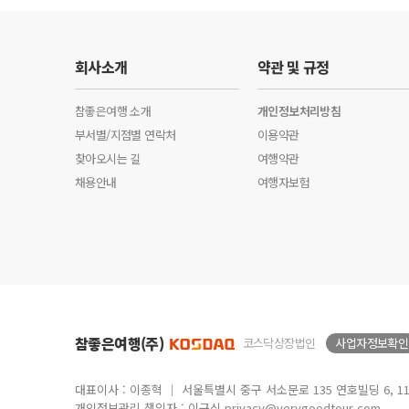
회사소개
약관 및 규정
참좋은여행 소개
개인정보처리방침
부서별/지점별 연락처
이용약관
찾아오시는 길
여행약관
채용안내
여행자보험
참좋은여행(주)
코스닥상장법인
사업자정보확인
대표이사 : 이종혁 │ 서울특별시 중구 서소문로 135 연호빌딩 6, 11, 
개인정보관리 책임자 : 이규식 privacy@verygoodtour.com