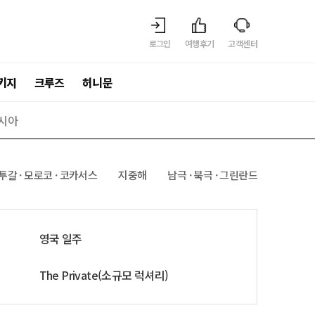
로그인
여행후기
고객센터
키지
크루즈
허니문
시아
투갈 · 모로코 · 코카서스
지중해
남극 · 북극 · 그린란드
영국 일주
The Private(소규모 럭셔리)