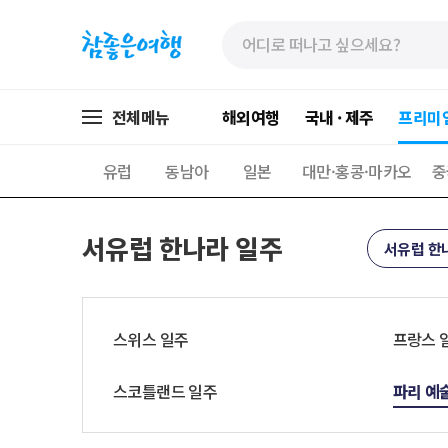
»
»
본
주
문
메
바
뉴
로
가
전체메뉴
해외여행
국내 · 제주
프리미
가
기
기
유럽
동남아
일본
대만·홍콩·마카오
중
서유럽 한나라 일주
서유럽 한
스위스 일주
프랑스 
스코틀랜드 일주
파리 예