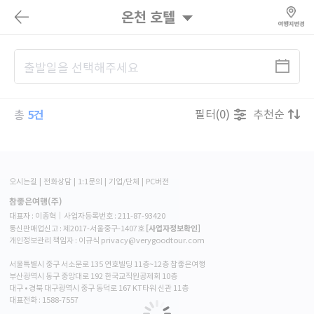
온천 호텔
5건
필터(0)
추천순
총
오시는길
전화상담
1:1문의
기업/단체
PC버전
참좋은여행(주)
대표자 : 이종혁│사업자등록번호 : 211-87-93420
[사업자정보확인]
통신판매업신고 : 제2017-서울중구-1407호
개인정보관리 책임자 : 이규식 privacy@verygoodtour.com
서울특별시 중구 서소문로 135 연호빌딩 11층~12층 참좋은여행
부산광역시 동구 중앙대로 192 한국교직원공제회 10층
대구 • 경북 대구광역시 중구 동덕로 167 KT타워 신관 11층
대표전화 :
1588-7557