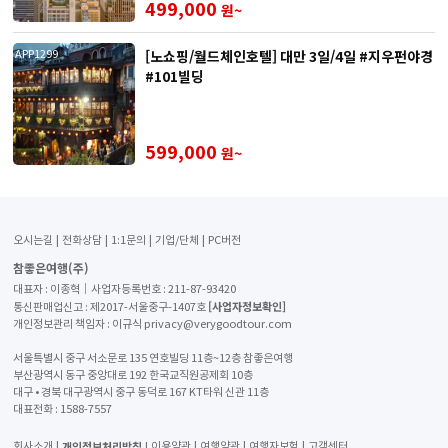
499,000
원~
[노쇼핑/월드체인호텔] 대만 3일/4일 #지우펀야경
APP1299
#101빌딩
599,000
원~
오시는길
전화상담
1:1문의
기업/단체
PC버전
참좋은여행(주)
대표자 : 이종혁│사업자등록번호 : 211-87-93420
[사업자정보확인]
통신판매업신고 : 제2017-서울중구-1407호
개인정보관리 책임자 : 이규식 privacy@verygoodtour.com
서울특별시 중구 서소문로 135 연호빌딩 11층~12층 참좋은여행
부산광역시 동구 중앙대로 192 한국교직원공제회 10층
대구 • 경북 대구광역시 중구 동덕로 167 KT타워 신관 11층
대표전화 :
1588-7557
개인정보처리방침
회사소개
이용약관
여행약관
여행자보험
고객센터