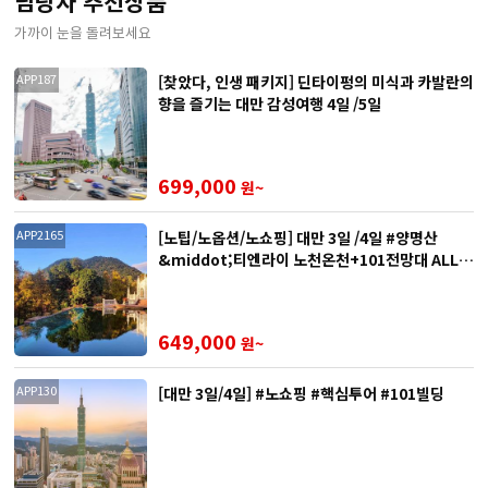
담당자 추천상품
가까이 눈을 돌려보세요
[찾았다, 인생 패키지] 딘타이펑의 미식과 카발란의
APP187
향을 즐기는 대만 감성여행 4일 /5일
699,000
원~
[노팁/노옵션/노쇼핑] 대만 3일 /4일 #양명산
APP2165
&middot;티엔라이 노천온천+101전망대 ALL
포함
649,000
원~
[대만 3일/4일] #노쇼핑 #핵심투어 #101빌딩
APP130