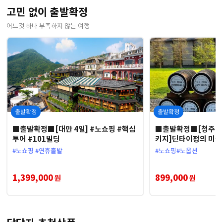
고민 없이 출발확정
어느것 하나 부족하지 않는 여행
출발확정
출발확정
■출발확정■[대만 4일] #노쇼핑 #핵심
■출발확정■[청주出]
투어 #101빌딩
키지]딘타이펑의 미식
즐기는 대만 감성여행
#노쇼핑 #연휴출발
#노쇼핑#노옵션
1,399,000
899,000
원
원