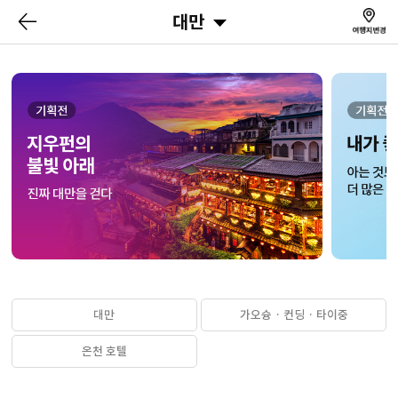
대만
대만
가오슝 · 컨딩 · 타이중
온천 호텔