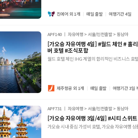
진에어 외 1개
매일 출발
여행기간 4일
APF140
자유여행 > 서울/인천출발 > 동남아
[가오슝 자유여행 4일] #월드 체인 # 홀리데이 인 가오슝 러브 리
버 호텔 #조식포함
월드 호텔 체인 IHG 계열의 합리적인 비즈니스 호
제주항공 외 1개
매일 출발
여행기간 3일 
APF731
자유여행 > 서울/인천출발 > 동남아
[가오슝 자유여행 3일/4일] #시티 스위
가오슝 시내 중심 가성비 호텔, 가오슝 자유여행 상