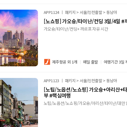
APP1124
패키지 > 서울/인천출발 > 동남아
[노쇼핑] 가오슝/타이난/컨딩 3일/4일
가오슝/타이난/컨딩+ 까르프 자유 시간
제주항공 외 1개
매일 출발
여행기간 3일 
APP1123
패키지 > 서울/인천출발 > 동남아
[노팁/노옵션/노쇼핑] 가오슝+아리산+타
부 #핵심여행
노팁/노옵션/노쇼핑/가오슝/아리산/타이난/대만 