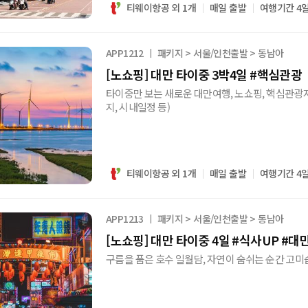
티웨이항공 외 1개
매일 출발
여행기간 4
APP1212
패키지 > 서울/인천출발 > 동남아
[노쇼핑] 대만 타이중 3박4일 #핵심관광
타이중만 보는 새로운 대만여행, 노쇼핑, 핵심관광지 
지, 시내일정 등)
티웨이항공 외 1개
매일 출발
여행기간 4
APP1213
패키지 > 서울/인천출발 > 동남아
[노쇼핑] 대만 타이중 4일 #식사UP #대
구름을 품은 호수 일월담, 자연이 숨쉬는 순간 고미