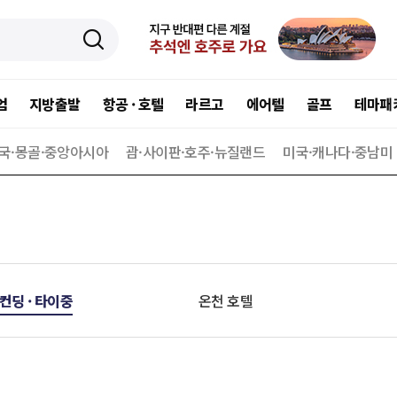
엄
지방출발
항공 · 호텔
라르고
에어텔
골프
테마패
국·몽골·중앙아시아
괌·사이판·호주·뉴질랜드
미국·캐나다·중남미
 컨딩 · 타이중
온천 호텔