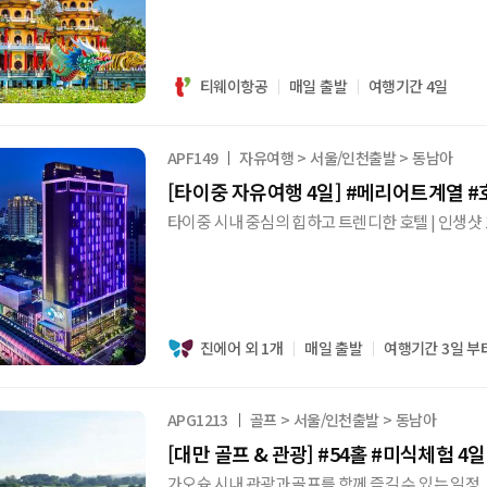
티웨이항공
매일 출발
여행기간 4일
APF149
자유여행 > 서울/인천출발 > 동남아
[타이중 자유여행 4일] #메리어트계열 #
타이중 시내 중심의 힙하고 트렌디한 호텔 | 인생샷 1,
진에어 외 1개
매일 출발
여행기간 3일 부
APG1213
골프 > 서울/인천출발 > 동남아
[대만 골프 & 관광] #54홀 #미식체험 4일
가오슝 시내 관광과 골프를 함께 즐길 수 있는 일정