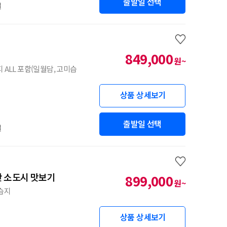
출발일 선택
일
849,000
원~
ALL 포함(일월담, 고미습
상품 상세보기
출발일 선택
일
만 소도시 맛보기
899,000
원~
습지
상품 상세보기