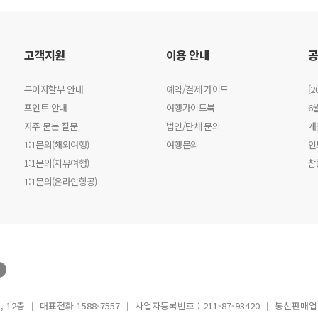
고객지원
이용 안내
무이자할부 안내
예약/결제 가이드
[
포인트 안내
여행가이드북
6
자주 묻는 질문
법인/단체 문의
개
1:1문의(해외여행)
여행문의
인
1:1문의(자유여행)
참
1:1문의(온라인항공)
12층 │ 대표전화 1588-7557 │ 사업자등록번호 : 211-87-93420 │ 통신판매업