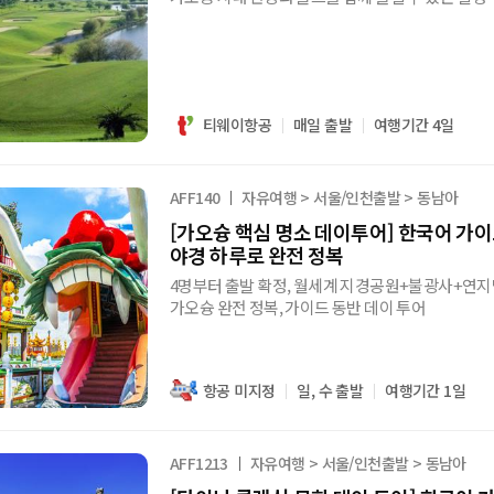
티웨이항공
매일 출발
여행기간 4일
AFF140
자유여행 > 서울/인천출발 > 동남아
[가오슝 핵심 명소 데이투어] 한국어 가이
야경 하루로 완전 정복
4명부터 출발 확정, 월세계 지경공원+불광사+연
가오슝 완전 정복, 가이드 동반 데이 투어
항공 미지정
일, 수 출발
여행기간 1일
AFF1213
자유여행 > 서울/인천출발 > 동남아