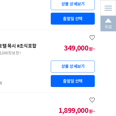
상품 상세보기
출발일 선택
위로
호텔 목시 #조식포함
349,000
원~
000장 보장 !
상품 상세보기
출발일 선택
터
1,899,000
원~