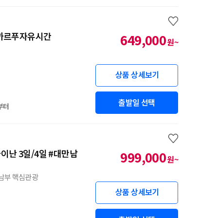
 #까르푸자유시간
649,000
원~
상품 상세보기
출발일 선택
부터
이난 3일/4일 #대만남
999,000
원~
남부 핵심관광
상품 상세보기