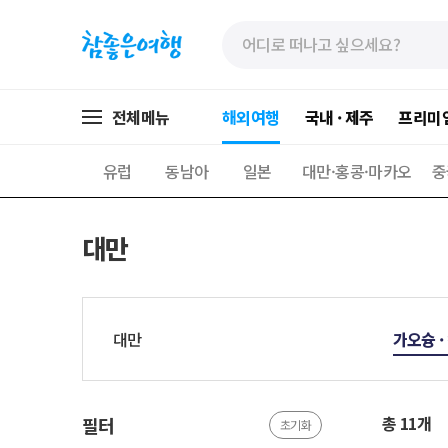
»
»
본
주
문
메
바
뉴
로
가
전체메뉴
해외여행
국내 · 제주
프리미
가
기
기
유럽
동남아
일본
대만·홍콩·마카오
중
대만
대만
가오슝 ·
총 11개
필터
초기화