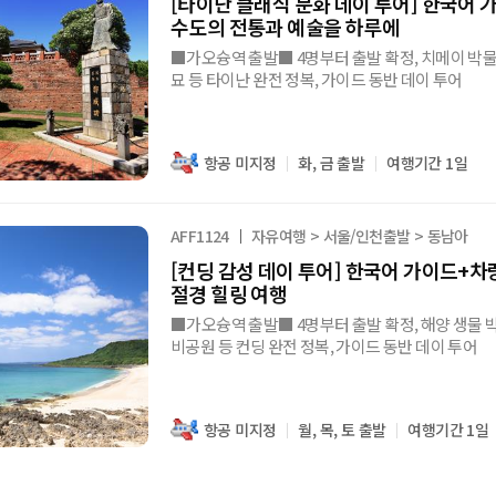
[타이난 클래식 문화 데이 투어] 한국어 가
수도의 전통과 예술을 하루에
■가오슝역 출발■ 4명부터 출발 확정, 치메이 박물관+안평고보+루얼먼 성모
묘 등 타이난 완전 정복, 가이드 동반 데이 투어
항공 미지정
화, 금 출발
여행기간 1일
AFF1124
자유여행 > 서울/인천출발 > 동남아
[컨딩 감성 데이 투어] 한국어 가이드+차량
절경 힐링 여행
■가오슝역 출발■ 4명부터 출발 확정, 해양 생물
비공원 등 컨딩 완전 정복, 가이드 동반 데이 투어
항공 미지정
월, 목, 토 출발
여행기간 1일