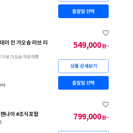
출발일 선택
549,000
원~
텔 이용 가오슝 자유여행
상품 상세보기
출발일 선택
부터
트 첸나이 #조식포함
799,000
원~
품