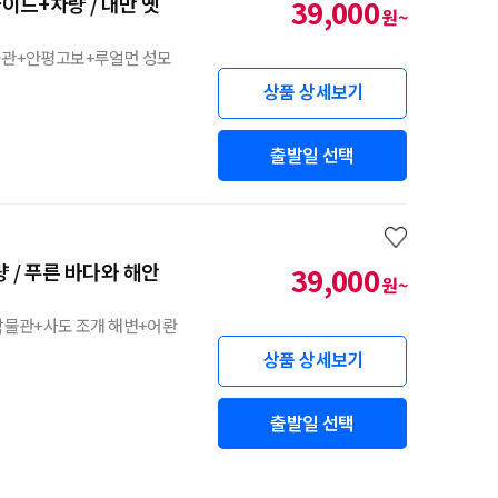
이드+차량 / 대만 옛
39,000
원~
상품 상세보기
출발일 선택
 / 푸른 바다와 해안
39,000
원~
 박물관+사도 조개 해변+어롼
상품 상세보기
출발일 선택