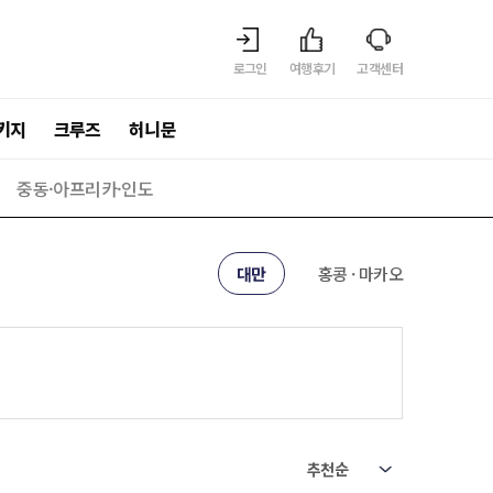
로그인
여행후기
고객센터
키지
크루즈
허니문
중동·아프리카·인도
대만
홍콩 · 마카오