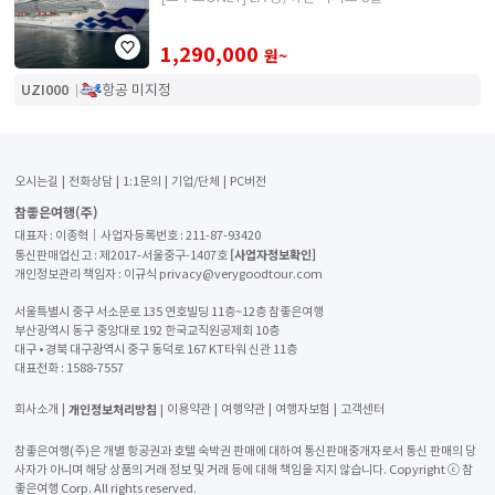
1,290,000
원~
UZI000
항공 미지정
오시는길
전화상담
1:1문의
기업/단체
PC버전
참좋은여행(주)
대표자 : 이종혁│사업자등록번호 : 211-87-93420
[사업자정보확인]
통신판매업신고 : 제2017-서울중구-1407호
개인정보관리 책임자 : 이규식 privacy@verygoodtour.com
서울특별시 중구 서소문로 135 연호빌딩 11층~12층 참좋은여행
부산광역시 동구 중앙대로 192 한국교직원공제회 10층
대구 • 경북 대구광역시 중구 동덕로 167 KT타워 신관 11층
대표전화 :
1588-7557
개인정보처리방침
회사소개
이용약관
여행약관
여행자보험
고객센터
참좋은여행(주)은 개별 항공권과 호텔 숙박권 판매에 대하여 통신판매중개자로서 통신 판매의 당
사자가 아니며 해당 상품의 거래 정보 및 거래 등에 대해 책임을 지지 않습니다. Copyright ⓒ 참
좋은여행 Corp. All rights reserved.