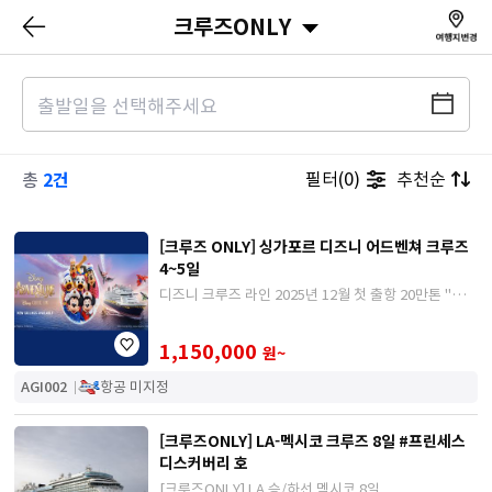
크루즈ONLY
2건
필터(0)
추천순
총
[크루즈 ONLY] 싱가포르 디즈니 어드벤쳐 크루즈
4~5일
디즈니 크루즈 라인 2025년 12월 첫 출항 20만톤 "디즈
니 어드벤쳐 크루즈"
1,150,000
원~
AGI002
항공 미지정
[크루즈ONLY] LA-멕시코 크루즈 8일 #프린세스
디스커버리 호
[크루즈ONLY] LA 승/하선 멕시코 8일