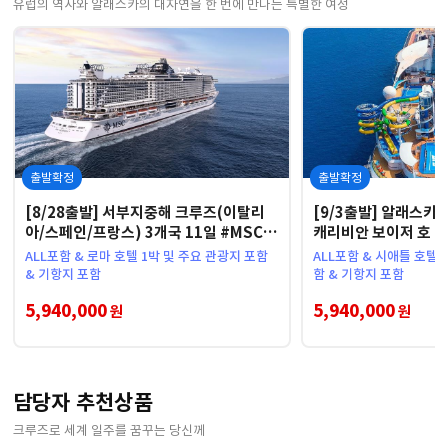
유럽의 역사와 알래스카의 대자연을 한 번에 만나는 특별한 여정
출발확정
출발확정
[8/28출발] 서부지중해 크루즈(이탈리
[9/3출발] 알래스카 
아/스페인/프랑스) 3개국 11일 #MSC
캐리비안 보이저 호 
씨뷰 호 #내측객실
하 #내측객실
ALL포함 & 로마 호텔 1박 및 주요 관광지 포함
ALL포함 & 시애틀 호텔 
& 기항지 포함
함 & 기항지 포함
5,940,000
5,940,000
원
원
담당자 추천상품
크루즈로 세계 일주를 꿈꾸는 당신께