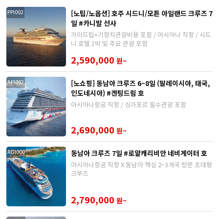
[노팁/노옵션] 호주 시드니/모튼 아일랜드 크루즈 7
PPI002
일 #카니발 선사
가이드팁+기항지관광비용 포함 / 아시아나 직항 / 시드
니 호텔 1박 및 주요 관광 포함
2,590,000
원~
[노쇼핑] 동남아 크루즈 6~8일 (말레이시아, 태국,
API002
인도네시아) #겐팅드림 호
아시아나항공 직항 / 싱가포르 필수관광 포함
2,690,000
원~
동남아 크루즈 7일 #로얄캐리비안 네비게이터 호
AGI000
아시아나항공 직항 X 동남아 핵심 2~3개국 방문 초대형
크루즈
2,790,000
원~