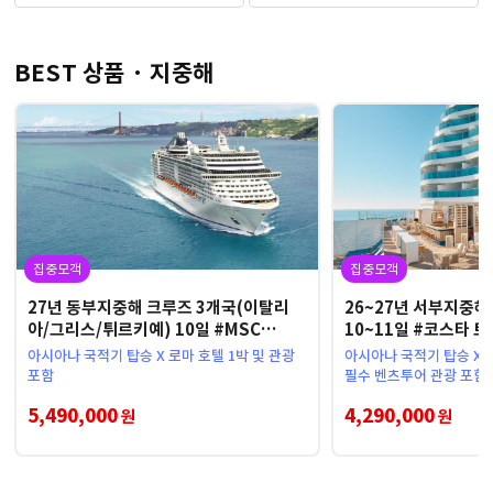
BEST 상품 · 지중해
집중모객
집중모객
27년 동부지중해 크루즈 3개국(이탈리
26~27년 서부지중해
아/그리스/튀르키예) 10일 #MSC
10~11일 #코스타 
DIVINA
아시아나 국적기 탑승 X 로마 호텔 1박 및 관광
아시아나 국적기 탑승 X
포함
필수 벤츠투어 관광 포함
5,490,000
4,290,000
원
원