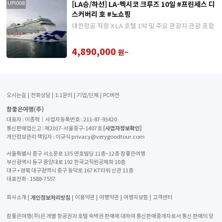
[LA승/하선] LA-멕시코 크루즈 10일 #프린세스 디
UPI008
스커버리 호 #노쇼핑
대한항공 직항 X LA 호텔 1박 및 주요 관광지 관광 포함
4,890,000
원~
오시는길
전화상담
1:1문의
기업/단체
PC버전
참좋은여행(주)
대표자 : 이종혁│사업자등록번호 : 211-87-93420
[사업자정보확인]
통신판매업신고 : 제2017-서울중구-1407호
개인정보관리 책임자 : 이규식 privacy@verygoodtour.com
서울특별시 중구 서소문로 135 연호빌딩 11층~12층 참좋은여행
부산광역시 동구 중앙대로 192 한국교직원공제회 10층
대구 • 경북 대구광역시 중구 동덕로 167 KT타워 신관 11층
대표전화 :
1588-7557
개인정보처리방침
회사소개
이용약관
여행약관
여행자보험
고객센터
참좋은여행(주)은 개별 항공권과 호텔 숙박권 판매에 대하여 통신판매중개자로서 통신 판매의 당