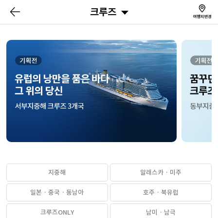
크루즈
지중해
알래스카 · 미주
일본 · 중국 · 동남아
호주 · 북유럽
크루즈ONLY
남미 · 남극