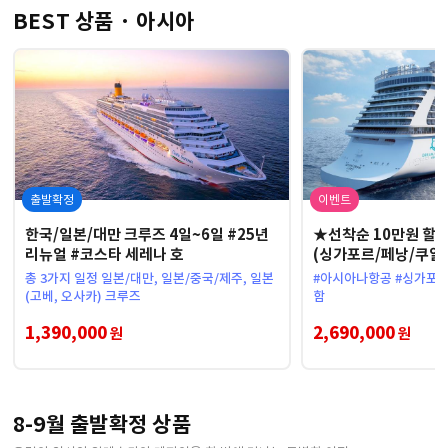
BEST 상품 · 아시아
출발확정
이벤트
한국/일본/대만 크루즈 4일~6일 #25년
★선착순 10만원 할
리뉴얼 #코스타 세레나 호
(싱가포르/페낭/쿠알라
팅드림 호
총 3가지 일정 일본/대만, 일본/중국/제주, 일본
#아시아나항공 #싱가포르 
(고베, 오사카) 크루즈
함
1,390,000
2,690,000
원
원
8-9월 출발확정 상품