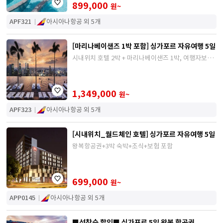
899,000
원~
APF321
아시아나항공 외 5개
[마리나베이샌즈 1박 포함] 싱가포르 자유여행 5일
시내위치 호텔 2박 + 마리나베이샌즈 1박, 여행자보험
포함
1,349,000
원~
APF323
아시아나항공 외 5개
[시내위치_월드체인 호텔] 싱가포르 자유여행 5일
왕복항공권+3박 숙박+조식+보험 포함
699,000
원~
APP0145
아시아나항공 외 5개
■선착순 할인■ 싱가포르 5일 왕복 항공권