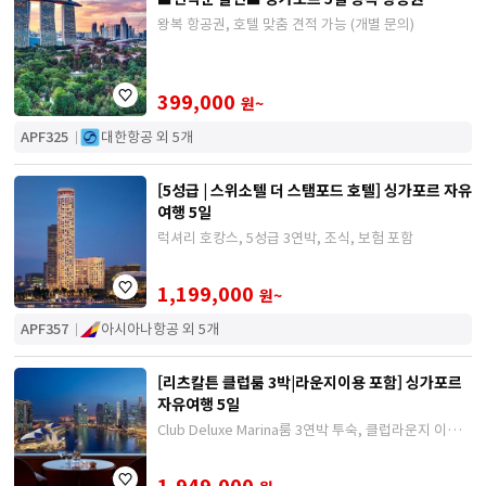
왕복 항공권, 호텔 맞춤 견적 가능 (개별 문의)
399,000
원~
APF325
대한항공 외 5개
[5성급 | 스위소텔 더 스탬포드 호텔] 싱가포르 자유
여행 5일
럭셔리 호캉스, 5성급 3연박, 조식, 보험 포함
1,199,000
원~
APF357
아시아나항공 외 5개
[리츠칼튼 클럽룸 3박|라운지이용 포함] 싱가포르
자유여행 5일
Club Deluxe Marina룸 3연박 투숙, 클럽라운지 이용
포함
1,949,000