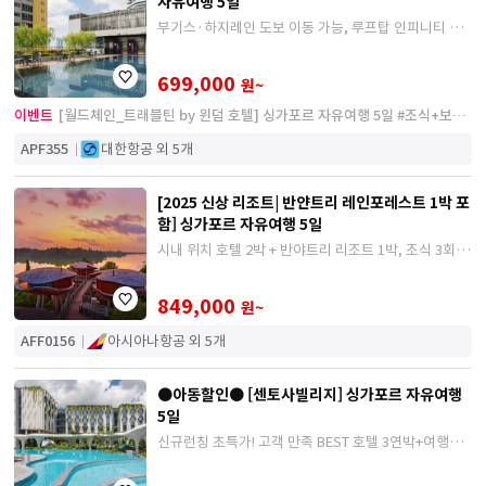
자유여행 5일
부기스·하지레인 도보 이동 가능, 루프탑 인피니티 풀
무료이용
699,000
원~
이벤트
[월드체인_트래블틴 by 윈덤 호텔] 싱가포르 자유여행 5일 #조식+보험
포함 #A330대형기종
APF355
대한항공 외 5개
[2025 신상 리조트| 반얀트리 레인포레스트 1박 포
함] 싱가포르 자유여행 5일
시내 위치 호텔 2박 + 반야트리 리조트 1박, 조식 3회,
보험 포함
849,000
원~
AFF0156
아시아나항공 외 5개
●아동할인● [센토사빌리지] 싱가포르 자유여행
5일
신규런칭 초특가! 고객 만족 BEST 호텔 3연박+여행자
보험 포함