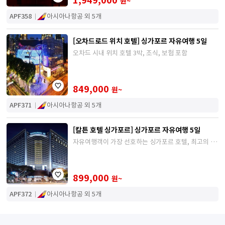
원~
APF358
아시아나항공 외 5개
[오차드로드 위치 호텔] 싱가포르 자유여행 5일
오차드 시내 위치 호텔 3박, 조식, 보험 포함
849,000
원~
APF371
아시아나항공 외 5개
[칼튼 호텔 싱가포르] 싱가포르 자유여행 5일
자유여행객이 가장 선호하는 싱가포르 호텔, 최고의 위
치
899,000
원~
APF372
아시아나항공 외 5개