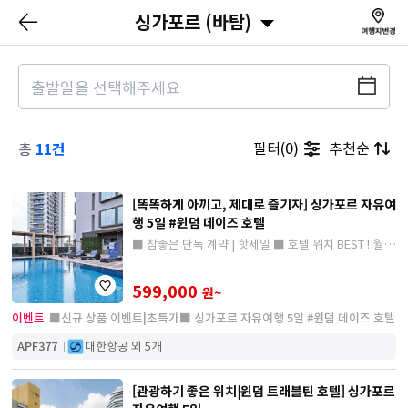
싱가포르 (바탐)
11건
필터(0)
추천순
총
[똑똑하게 아끼고, 제대로 즐기자] 싱가포르 자유여
행 5일 #윈덤 데이즈 호텔
■ 참좋은 단독 계약 | 핫세일 ■ 호텔 위치 BEST ! 월드
체인 호텔 3연박 !
599,000
원~
이벤트
■신규 상품 이벤트|초특가■ 싱가포르 자유여행 5일 #윈덤 데이즈 호텔
APF377
대한항공 외 5개
[관광하기 좋은 위치|윈덤 트래블틴 호텔] 싱가포르