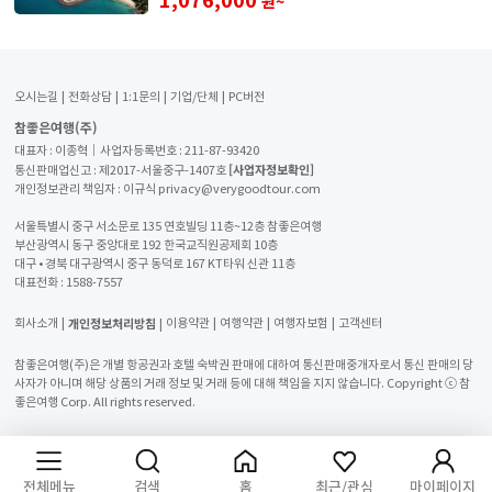
원~
오시는길
전화상담
1:1문의
기업/단체
PC버전
참좋은여행(주)
대표자 : 이종혁│사업자등록번호 : 211-87-93420
[사업자정보확인]
통신판매업신고 : 제2017-서울중구-1407호
개인정보관리 책임자 : 이규식 privacy@verygoodtour.com
서울특별시 중구 서소문로 135 연호빌딩 11층~12층 참좋은여행
부산광역시 동구 중앙대로 192 한국교직원공제회 10층
대구 • 경북 대구광역시 중구 동덕로 167 KT타워 신관 11층
대표전화 :
1588-7557
개인정보처리방침
회사소개
이용약관
여행약관
여행자보험
고객센터
참좋은여행(주)은 개별 항공권과 호텔 숙박권 판매에 대하여 통신판매중개자로서 통신 판매의 당
사자가 아니며 해당 상품의 거래 정보 및 거래 등에 대해 책임을 지지 않습니다. Copyright ⓒ 참
좋은여행 Corp. All rights reserved.
전체메뉴
검색
홈
최근/관심
마이페이지