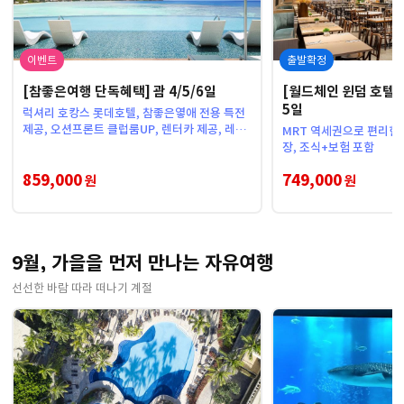
이벤트
출발확정
[참좋은여행 단독혜택] 괌 4/5/6일
[월드체인 윈덤 호텔
5일
럭셔리 호캉스 롯데호텔, 참좋은옇애 전용 특전
제공, 오션프론트 클럽룸UP, 렌터카 제공, 레이
MRT 역세권으로 편리한
트체크아웃 무료
장, 조식+보험 포함
859,000
749,000
원
원
9월, 가을을 먼저 만나는 자유여행
선선한 바람 따라 떠나기 계절