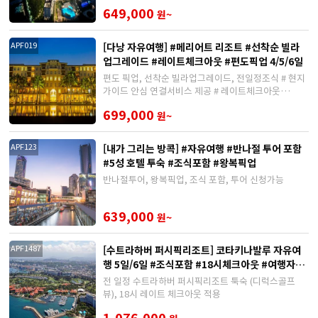
649,000
원~
[다낭 자유여행] #메리어트 리조트 #선착순 빌라
APF019
업그레이드 #레이트체크아웃 #편도픽업 4/5/6일
편도 픽업, 선착순 빌라업그레이드, 전일정조식 # 현지
가이드 안심 연결서비스 제공 # 레이트체크아웃
(12/19~1/1, 2/11~2/20, 4/23~5/1 제외)
699,000
원~
[내가 그리는 방콕] #자유여행 #반나절 투어 포함
APF123
#5성 호텔 투숙 #조식포함 #왕복픽업
반나절투어, 왕복픽업, 조식 포함, 투어 신청가능
639,000
원~
[수트라하버 퍼시픽리조트] 코타키나발루 자유여
APF1487
행 5일/6일 #조식포함 #18시체크아웃 #여행자보
험
전 일정 수트라하버 퍼시픽리조트 툭숙 (디럭스골프
뷰), 18시 레이트 체크아웃 적용
1,076,000