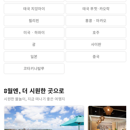
태국 치앙마이
태국 푸껫·카오락
필리핀
홍콩 · 마카오
미국 · 하와이
호주
괌
사이판
일본
중국
코타키나발루
8월엔, 더 시원한 곳으로
시원한 물놀이, 지금 떠나기 좋은 여행지