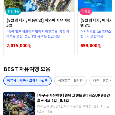
할인상품
이벤트
[9월 최저가, 아동반값] 하와이 자유여행
[9월 최저가, 에어카
5일
행 3일
4성급 힐튼 하와이안 빌리지 리조트뷰, 공항 왕
퍼시픽호텔 OR 프린스 기
복셔틀 포함, 성인 2인 시 아동 반값적용
렌터카 포함 비용
2,015,000
699,000
원
원
BEST 자유여행 모음
베트남 · 태국 · 코타키나발루
싱가포르 · 필리핀
대만 · 홍콩 · 
[푸꾸옥 자유여행] 윈덤 그랜드 #디럭스UP #올인
APP2586
크루시브 2일 _5/6일
디럭스룸UP, 2/3일차 식사+음료 무제한, 웰컴 서비스
(음료, 과일)