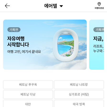
에어텔
베트남 푸꾸옥
베트남 나트랑
베트남 다낭
싱가포르 (바탐)
대만
태국 방콕