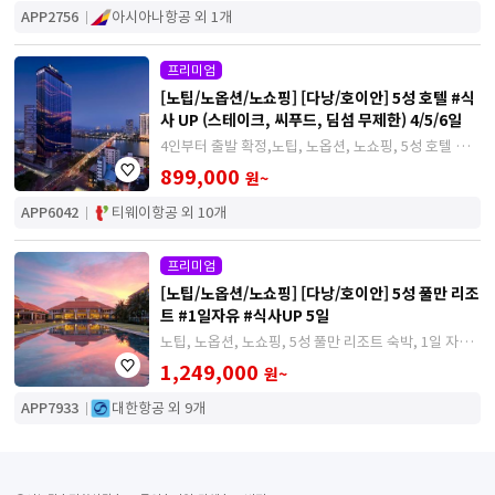
APP2756
아시아나항공 외 1개
프리미엄
[노팁/노옵션/노쇼핑] [다낭/호이안] 5성 호텔 #식
사 UP (스테이크, 씨푸드, 딤섬 무제한) 4/5/6일
4인부터 출발 확정,노팁, 노옵션, 노쇼핑, 5성 호텔 투
숙, $200상당 선택 관광 포함 ,식사 업그레이드
899,000
원~
APP6042
티웨이항공 외 10개
프리미엄
[노팁/노옵션/노쇼핑] [다낭/호이안] 5성 풀만 리조
트 #1일자유 #식사UP 5일
노팁, 노옵션, 노쇼핑, 5성 풀만 리조트 숙박, 1일 자유
호캉스, 식사 UP, 한강 유람선, 호이안 야경투어, 바나
1,249,000
원~
힐 관광
APP7933
대한항공 외 9개