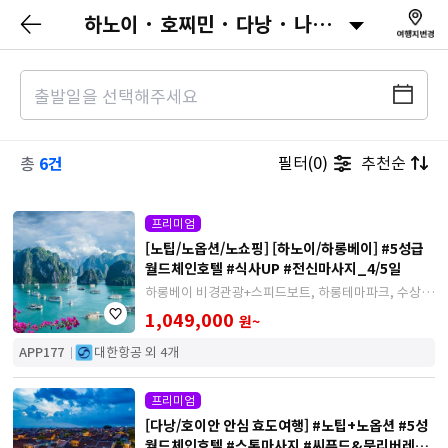
하노이 · 호찌민 · 다낭 · 나트랑
6건
필터(0)
추천순
총
프리미엄
[노팁/노옵션/노쇼핑] [하노이/하롱베이] #5성급
월드체인호텔 #식사UP #전신마사지_4/5일
하롱베이 비경관광+스피드보트, 하롱테마파크, 수상인
형극, 메가 그랜드월드, 롯데 전망대, 전신마사지 1시간
1,049,000
원~
30분, 식사 UP (드마리스 뷔페 등)
APP177
대한항공 외 4개
프리미엄
[다낭/호이안 안심 효도여행] #노팁+노옵션 #5성
월드체인호텔 #스톤마사지 #씨푸드&문리버레스