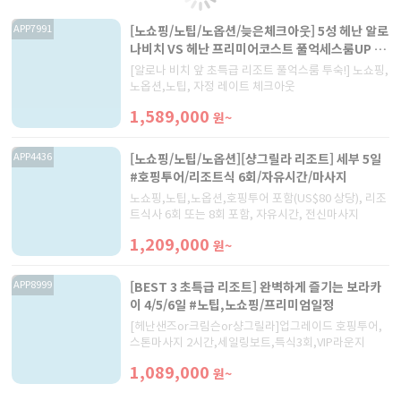
[노쇼핑/노팁/노옵션/늦은체크아웃] 5성 헤난 알로
APP7991
나비치 VS 헤난 프리미어코스트 풀억세스룸UP !
보홀 4일/5일
[알로나 비치 앞 초특급 리조트 풀억스룸 투숙!] 노쇼핑,
노옵션,노팁, 자정 레이트 체크아웃
1,589,000
원~
[노쇼핑/노팁/노옵션][샹그릴라 리조트] 세부 5일
APP4436
#호핑투어/리조트식 6회/자유시간/마사지
노쇼핑,노팁,노옵션,호핑투어 포함(US$80 상당), 리조
트식사 6회 또는 8회 포함, 자유시간, 전신마사지
1,209,000
원~
[BEST 3 초특급 리조트] 완벽하게 즐기는 보라카
APP8999
이 4/5/6일 #노팁,노쇼핑/프리미엄일정
[헤난샌즈or크림슨or샹그릴라]업그레이드 호핑투어,
스톤마사지 2시간,세일링보트,특식3회,VIP라운지
1,089,000
원~