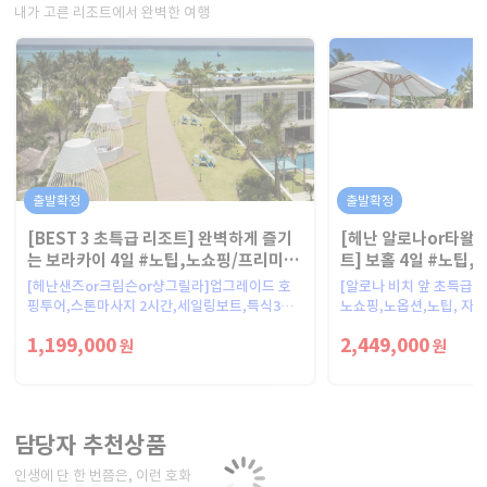
내가 고른 리조트에서 완벽한 여행
출발확정
출발확정
[BEST 3 초특급 리조트] 완벽하게 즐기
[헤난 알로나or타왈
는 보라카이 4일 #노팁,노쇼핑/프리미엄
트] 보홀 4일 #노팁,
일정
세스룸UP / 프리미
[헤난샌즈or크림슨or샹그릴라]업그레이드 호
[알로나 비치 앞 초특급 
핑투어,스톤마사지 2시간,세일링보트,특식3
노쇼핑,노옵션,노팁, 자
회,VIP라운지
1,199,000
2,449,000
원
원
담당자 추천상품
인생에 단 한 번쯤은, 이런 호화