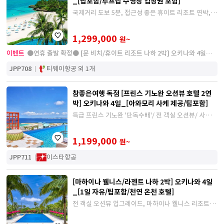
_[팁포함/루프탑 수영장 입장권 포함]
국제거리 도보 5분, 접근성 좋은 휴이트 리조트 연박,
루프탑 수영장 이용 / 프라이빗 비치, 문비치 뮤지엄 리
조트 #1일 자유 일정
1,299,000
원~
이벤트
●연휴 출발 확정● [문 비치/휴이트 리조트 나하 2박] 오키나와 4일
_[팁포함/수영장 입장권 포함]
JPP708
티웨이항공 외 1개
참좋은여행 독점 [프린스 기노완 오션뷰 호텔 2연
박] 오키나와 4일_[아와모리 사케 제공/팁포함]
특급 프린스 기노완 '단독수배'/ 전 객실 오션뷰/ 사계절
이용가능한 야외 인피니트&실내온수풀/ 현지명물 아와
모리사케+고구마타르트 제공
1,199,000
원~
JPP711
이스타항공
[마하이나 웰니스/라젠트 나하 2박] 오키나와 4일
_[1일 자유/팁포함/천연 온천 호텔]
전 객실 오션뷰 업그레이드, 마하이나 웰니스 리조트 /
25년 5월 오픈된 국제거리 도보 5분, 라젠트 호텔 연박
/ 팁포함