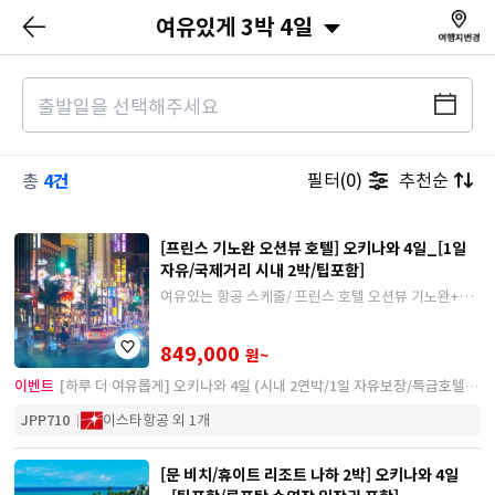
여유있게 3박 4일
4건
필터(0)
추천순
총
[프린스 기노완 오션뷰 호텔] 오키나와 4일_[1일
자유/국제거리 시내 2박/팁포함]
여유있는 항공 스케줄/ 프린스 호텔 오션뷰 기노완+접
근성 좋은 시내호텔/ 특급호텔에서의 인피니티풀 자유
시간
849,000
원~
이벤트
[하루 더 여유롭게] 오키나와 4일 (시내 2연박/1일 자유보장/특급호텔
오션뷰/인피니티풀)
JPP710
이스타항공 외 1개
[문 비치/휴이트 리조트 나하 2박] 오키나와 4일