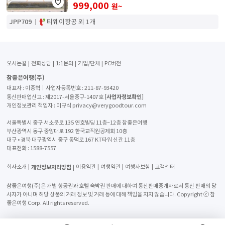
999,000
원~
JPP709
티웨이항공 외 1개
오시는길
전화상담
1:1문의
기업/단체
PC버전
참좋은여행(주)
대표자 : 이종혁│사업자등록번호 : 211-87-93420
[사업자정보확인]
통신판매업신고 : 제2017-서울중구-1407호
개인정보관리 책임자 : 이규식 privacy@verygoodtour.com
서울특별시 중구 서소문로 135 연호빌딩 11층~12층 참좋은여행
부산광역시 동구 중앙대로 192 한국교직원공제회 10층
대구 • 경북 대구광역시 중구 동덕로 167 KT타워 신관 11층
대표전화 :
1588-7557
개인정보처리방침
회사소개
이용약관
여행약관
여행자보험
고객센터
참좋은여행(주)은 개별 항공권과 호텔 숙박권 판매에 대하여 통신판매중개자로서 통신 판매의 당
사자가 아니며 해당 상품의 거래 정보 및 거래 등에 대해 책임을 지지 않습니다. Copyright ⓒ 참
좋은여행 Corp. All rights reserved.