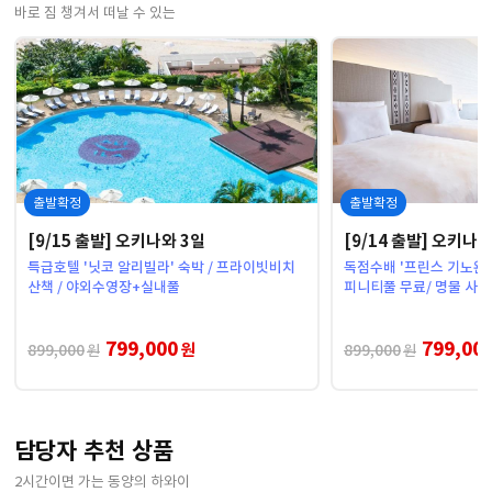
바로 짐 챙겨서 떠날 수 있는
출발확정
출발확정
[9/15 출발] 오키나와 3일
[9/14 출발] 오키나와
특급호텔 '닛코 알리빌라' 숙박 / 프라이빗비치
독점수배 '프린스 기노완 
산책 / 야외수영장+실내풀
피니티풀 무료/ 명물 사케
799,000
799,00
원
899,000
899,000
원
원
담당자 추천 상품
2시간이면 가는 동양의 하와이