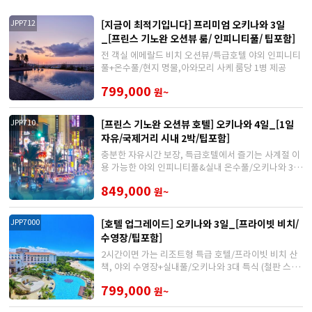
[지금이 최적기입니다] 프리미엄 오키나와 3일
JPP712
_[프린스 기노완 오션뷰 룸/ 인피니티풀/ 팁포함]
전 객실 에메랄드 비치 오션뷰/특급호텔 야외 인피니티
풀+온수풀/현지 명물,아와모리 사케 룸당 1병 제공
799,000
원~
[프린스 기노완 오션뷰 호텔] 오키나와 4일_[1일
JPP710
자유/국제거리 시내 2박/팁포함]
충분한 자유시간 보장, 특급호텔에서 즐기는 사계절 이
용 가능한 야외 인피니티풀&실내 온수풀/오키나와 3대
특식
849,000
원~
[호텔 업그레이드] 오키나와 3일_[프라이빗 비치/
JPP7000
수영장/팁포함]
2시간이면 가는 리조트형 특급 호텔/프라이빗 비치 산
책, 야외 수영장+실내풀/오키나와 3대 특식 (철판 스테
이크, 도반야키,가츠동)
799,000
원~