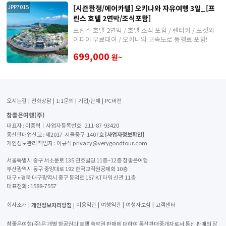
[시즌한정/에어카텔] 오키나와 자유여행 3일_[프
JPP7015
린스 호텔 2연박/조식포함]
프린스 호텔 2연박 / 호텔 조식 포함 / 렌터카 / 포켓와
이파이 무료대여 / 오키나와 고속도로 통행료 포함!
699,000
원~
오시는길
전화상담
1:1문의
기업/단체
PC버전
참좋은여행(주)
대표자 : 이종혁│사업자등록번호 : 211-87-93420
[사업자정보확인]
통신판매업신고 : 제2017-서울중구-1407호
개인정보관리 책임자 : 이규식 privacy@verygoodtour.com
서울특별시 중구 서소문로 135 연호빌딩 11층~12층 참좋은여행
부산광역시 동구 중앙대로 192 한국교직원공제회 10층
대구 • 경북 대구광역시 중구 동덕로 167 KT타워 신관 11층
대표전화 :
1588-7557
개인정보처리방침
회사소개
이용약관
여행약관
여행자보험
고객센터
참좋은여행(주)은 개별 항공권과 호텔 숙박권 판매에 대하여 통신판매중개자로서 통신 판매의 당