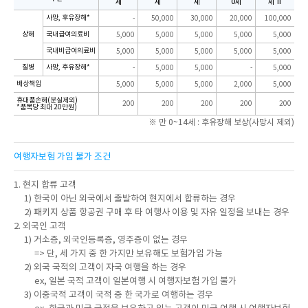
세
세
세
0세
세 Ⅱ
사망, 후유장해*
-
50,000
30,000
20,000
100,000
상해
국내급여의료비
5,000
5,000
5,000
5,000
5,000
국내비급여의료비
5,000
5,000
5,000
5,000
5,000
질병
사망, 후유장해*
-
5,000
5,000
-
5,000
배상책임
5,000
5,000
5,000
2,000
5,000
휴대품손해(분실제외)
200
200
200
200
200
*품목당 최대 20만원)
※ 만 0~14세 : 후유장해 보상(사망시 제외)
여행자보험 가입 불가 조건
1. 현지 합류 고객
1) 한국이 아닌 외국에서 출발하여 현지에서 합류하는 경우
2) 패키지 상품 항공권 구매 후 타 여행사 이용 및 자유 일정을 보내는 경우
2. 외국인 고객
1) 거소증, 외국인등록증, 영주증이 없는 경우
=> 단, 세 가지 중 한 가지만 보유해도 보험가입 가능
2) 외국 국적의 고객이 자국 여행을 하는 경우
ex, 일본 국적 고객이 일본여행 시 여행자보험 가입 불가
3) 이중국적 고객이 국적 중 한 국가로 여행하는 경우