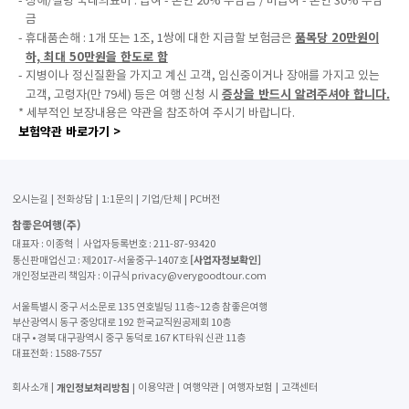
- 상해/질병 국내의료비 : 급여 - 본인 20% 부담금 / 비급여 - 본인 30% 부담
금
품목당 20만원이
- 휴대품손해 : 1개 또는 1조, 1쌍에 대한 지급할 보험금은
하, 최대 50만원을 한도로 함
- 지병이나 정신질환을 가지고 계신 고객, 임신중이거나 장애를 가지고 있는
증상을 반드시 알려주셔야 합니다.
고객, 고령자(만 79세) 등은 여행 신청 시
* 세부적인 보장내용은 약관을 참조하여 주시기 바랍니다.
보험약관 바로가기 >
오시는길
전화상담
1:1문의
기업/단체
PC버전
참좋은여행(주)
대표자 : 이종혁│사업자등록번호 : 211-87-93420
[사업자정보확인]
통신판매업신고 : 제2017-서울중구-1407호
개인정보관리 책임자 : 이규식 privacy@verygoodtour.com
서울특별시 중구 서소문로 135 연호빌딩 11층~12층 참좋은여행
부산광역시 동구 중앙대로 192 한국교직원공제회 10층
대구 • 경북 대구광역시 중구 동덕로 167 KT타워 신관 11층
대표전화 :
1588-7557
개인정보처리방침
회사소개
이용약관
여행약관
여행자보험
고객센터