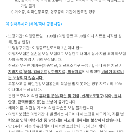
ex, 한국과 미국 국적을 보유하고 있는 고객이 미국 여행 시 여행자보험
가입 불가
4) 거소증, 외국인등록증, 영주증의 기간이 만료된 경우
꼭 읽어주세요 (해외/국내 공통사항)
- 보장기간 : 여행종료일 ~ 180일 (여행 종료 후 30일 이내 치료를 시작한 상
해, 질병 한정)
- 보험청구기간 : 여행종료일로부터 3년 이내 접수
- 여행자보험은 실손실 보상 보험으로 보상한도 내에서 심사 지급 되며 타보험
사와 중복 가입 시 비례보상됩니다.
- 진료와 무관한 제비용(제증명료, 의료보조기구 구입비), 국내 통원 치료 시
치과치료(보철, 임플란트), 한방치료, 미용치료
비급여 의료비
에서 발생한
는 보상되지 않습니다.
- 교통사고 등 국민건강보험공단의 적용을 받지 못하는 경우 치료비의 40%
이내에서 보상됩니다.
휴대품 분실/파손 및 현금, 신체보조장구(치아, 틀니,
- 본인 부주의에 의한
안경, 콘택트렌즈 등)는 보상이 불가
합니다.
- 캐리어 흠, 외관상 기스에 의한 파손은 보상 불가합니다.
기존 병
- 여행자보험은 여행기간 내 발생하는 사고에 대해 보장을 해드리며,
력으로 인해 여행기간 중 발생되는 사고에 대해서는 보상하지 않습니다.
- 만 14세 이하는 후유장해에 대해서만 보상합니다. (사망시 제외)