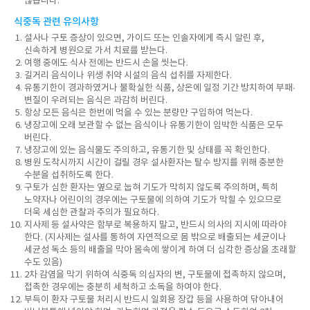
않습니다.
식중독 관련 유의사항
설사나 구토 증상이 있으면, 가이드 또는 인솔자에게 즉시 알린 후,
신속하게 병원으로 가서 치료를 받는다.
여행 중에도 식사 전에는 반드시 손을 씻는다.
길거리 음식이나 위생 취약 시설의 음식 섭취를 자제한다.
유통기한이 경과하였거나 불확실한 식품, 상온에 일정 기간 방치하여 부패∙
변질이 우려되는 음식은 과감히 버린다.
항상 모든 음식은 한번에 먹을 수 있는 분량만 구입하여 먹는다.
냉장고에 오래 보관할 수 없는 음식이나 유통기한이 임박한 식품은 모두
버린다.
냉장고에 있는 음식물도 주의하고, 유통기한 및 상태를 꼭 확인한다.
병원 도착시까지 시간이 걸릴 경우 설사환자는 탈수 방지를 위해 충분한
수분을 섭취하도록 한다.
구토가 심한 환자는 옆으로 눕혀 기도가 막히지 않도록 주의하며, 특히
노약자나 어린이의 경우에는 구토물에 의하여 기도가 막힐 수 있으므로
더욱 세심한 관찰과 주의가 필요하다.
지사제 등 설사약은 함부로 복용하지 말고, 반드시 의사의 지시에 따라야
한다. (지사제는 설사를 통하여 자연적으로 몸 밖으로 배출되는 세균이나
세균성 독소 등의 배출을 막아 몸속에 쌓이게 하여 더 심각한 증상을 초래할
수도 있음)
2차 감염을 막기 위하여 식중독 의심자의 변, 구토물에 접촉하지 않으며,
접촉한 경우에는 충분히 세척하고 소독을 하여야 한다.
부득이 환자 구토물 처리시 반드시 일회용 장갑 등을 사용하여 닦아내어