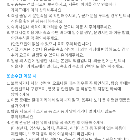
귀중품은 객실 금고에 보관하시고, 사용이 어려울 경우 인솔자나
가이드에게 미리 상의해주세요.
객실 출입 시 문단속을 꼭 확인해주시고, 누군가 문을 두드릴 경우 반드시
신원을 확인한 뒤 응대해주세요.
숙박시설내 바닥이 미끄러울 수 있으니 이동 시 주의해주세요.
부대시설 이용이나 숙소 주변 바다에 입수할 경우, 운영시간과 이용 방법,
안전수칙을 꼭 확인해주세요.
(안전요원이 없을 수 있으니 특히 주의 바랍니다.)
직접 가져온 주류나 음료를 숙소 식당이나 외부 식당에 반입해 드실 경우
추가 요금이 발생할 수 있으니 유의해주세요.
일정 외 시간에 발생한 사고는 본인의 책임입니다. 외출 전에는 반드시
인솔자나 가이드에게 알리고, 숙소의 주소와 연락처도 확인해주세요.
운송수단 이용 시
보행하거나 차량·선박에 오르내릴 때는 좌우를 꼭 확인하고, 탑승 후에는
안전벨트나 구명조끼, 헬멧 등 안전장비를 착용한 뒤 지정된 좌석에
앉아주세요.
이동 중에는 절대 자리에서 일어나지 말고, 음주나 노래 등 위험한 행동은
삼가주세요.
탑승 시 모자나 스카프 등 소지품이 날아가거나 떨어지지 않도록
주의해주세요.
선박 관광은 사전 유의사항을 꼭 숙지한 후 이용해주세요.
(미성년자, 임산부, 노약자, 음주자, 허리디스크 등 질환이 있는 이용이
제한되며, 보호자 동의 하에 이용하시기 바랍니다.)
※ 운송 수단이란 차량, 선박 등 걷는 것 외의 모든 이동 수단을 말합니다.