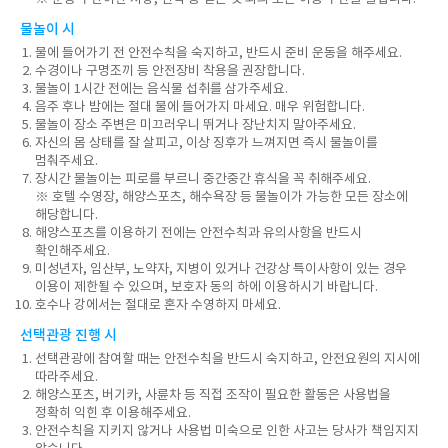
물놀이 시
물에 들어가기 전 안전수칙을 숙지하고, 반드시 준비 운동을 해주세요.
수경이나 구명조끼 등 안전장비 착용을 권장합니다.
물놀이 1시간 전에는 음식물 섭취를 삼가주세요.
음주 후나 밤에는 절대 물에 들어가지 마세요. 매우 위험합니다.
물놀이 장소 주변은 미끄러우니 뛰거나 장난치지 말아주세요.
자신의 몸 상태를 잘 살피고, 이상 징후가 느껴지면 즉시 물놀이를
멈춰주세요.
장시간 물놀이는 피로를 부르니 중간중간 휴식을 꼭 취해주세요.
※ 호텔 수영장, 해양스포츠, 해수욕장 등 물놀이가 가능한 모든 장소에
해당합니다.
해양스포츠를 이용하기 전에는 안전수칙과 유의사항을 반드시
확인해주세요.
미성년자, 임산부, 노약자, 지병이 있거나 건강상 특이사항이 있는 경우
이용이 제한될 수 있으며, 보호자 동의 하에 이용하시기 바랍니다.
호수나 강에서는 절대로 혼자 수영하지 마세요.
선택관광 진행 시
선택관광에 참여할 때는 안전수칙을 반드시 숙지하고, 안전요원의 지시에
따라주세요.
해양스포츠, 버기카, 사륜차 등 직접 조작이 필요한 활동은 사용법을
정확히 익힌 후 이용해주세요.
안전수칙을 지키지 않거나 사용법 미숙으로 인한 사고는 당사가 책임지지