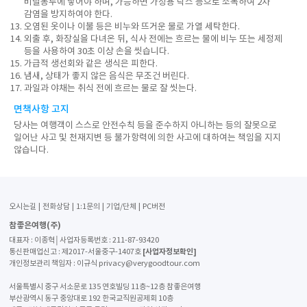
비닐봉투에 넣어야 하며, 가능하면 가정용 락스 등으로 소독하여 2차
감염을 방지하여야 한다.
오염된 옷이나 이불 등은 비누와 뜨거운 물로 가열 세탁한다.
외출 후, 화장실을 다녀온 뒤, 식사 전에는 흐르는 물에 비누 또는 세정제
등을 사용하여 30초 이상 손을 씻습니다.
가급적 생선회와 같은 생식은 피한다.
냄새, 상태가 좋지 않은 음식은 무조건 버린다.
과일과 야채는 취식 전에 흐르는 물로 잘 씻는다.
면책사항 고지
당사는 여행객이 스스로 안전수칙 등을 준수하지 아니하는 등의 잘못으로
일어난 사고 및 천재지변 등 불가항력에 의한 사고에 대하여는 책임을 지지
않습니다.
오시는길
전화상담
1:1문의
기업/단체
PC버전
참좋은여행(주)
대표자 : 이종혁│사업자등록번호 : 211-87-93420
통신판매업신고 : 제2017-서울중구-1407호
[사업자정보확인]
개인정보관리 책임자 : 이규식 privacy@verygoodtour.com
서울특별시 중구 서소문로 135 연호빌딩 11층~12층 참좋은여행
부산광역시 동구 중앙대로 192 한국교직원공제회 10층