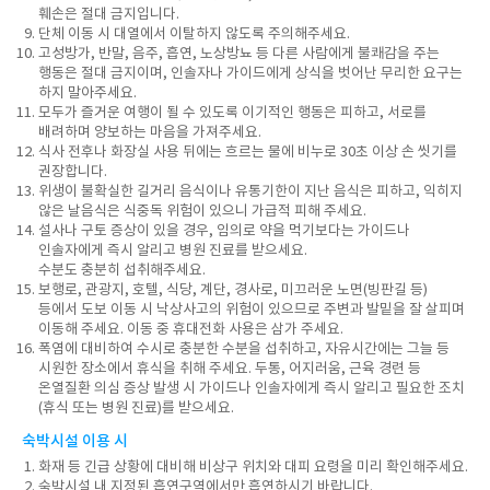
훼손은 절대 금지입니다.
단체 이동 시 대열에서 이탈하지 않도록 주의해주세요.
고성방가, 반말, 음주, 흡연, 노상방뇨 등 다른 사람에게 불쾌감을 주는
행동은 절대 금지이며, 인솔자나 가이드에게 상식을 벗어난 무리한 요구는
하지 말아주세요.
모두가 즐거운 여행이 될 수 있도록 이기적인 행동은 피하고, 서로를
배려하며 양보하는 마음을 가져주세요.
식사 전후나 화장실 사용 뒤에는 흐르는 물에 비누로 30초 이상 손 씻기를
권장합니다.
위생이 불확실한 길거리 음식이나 유통기한이 지난 음식은 피하고, 익히지
않은 날음식은 식중독 위험이 있으니 가급적 피해 주세요.
설사나 구토 증상이 있을 경우, 임의로 약을 먹기보다는 가이드나
인솔자에게 즉시 알리고 병원 진료를 받으세요.
수분도 충분히 섭취해주세요.
보행로, 관광지, 호텔, 식당, 계단, 경사로, 미끄러운 노면(빙판길 등)
등에서 도보 이동 시 낙상사고의 위험이 있으므로 주변과 발밑을 잘 살피며
이동해 주세요. 이동 중 휴대전화 사용은 삼가 주세요.
폭염에 대비하여 수시로 충분한 수분을 섭취하고, 자유시간에는 그늘 등
시원한 장소에서 휴식을 취해 주세요. 두통, 어지러움, 근육 경련 등
온열질환 의심 증상 발생 시 가이드나 인솔자에게 즉시 알리고 필요한 조치
(휴식 또는 병원 진료)를 받으세요.
숙박시설 이용 시
화재 등 긴급 상황에 대비해 비상구 위치와 대피 요령을 미리 확인해주세요.
숙박시설 내 지정된 흡연구역에서만 흡연하시기 바랍니다.