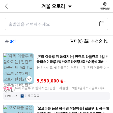
겨울 오로라
3건
필터(0)
추천순
총
[유리 이글루 위 쏟아지는] 핀란드 라플란드 9일 #
글라스이글루2박#오로라헌팅2회#순록썰매#핀란
드사우나
▶ 타사비교 ◀ 참좋은이 원조입니다. 유리 이글루 2박,
피하·로바니에미, 오로라 헌팅과 순록썰매까지 핀란드
겨울의 진정한 매력투어
5,990,000
원~
이벤트
[유리 이글루 위 쏟아지는] 핀란드 라플란드 9일 #글라스이글루2박#오
로라헌팅2회#순록썰매#핀란드사우나
EPM002
핀란드항공
[오로라를 품은 북극권 작은마을] 로포텐 & 북극해