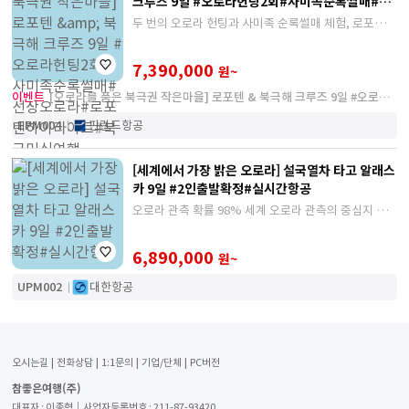
크루즈 9일 #오로라헌팅2회#사미족순록썰매#선
상오로라#로포텐하이라이트#북극미식여행
두 번의 오로라 헌팅과 사미족 순록썰매 체험, 로포텐
절경 로드트립과 북극해 크루즈, 그리고 북극 미식까지.
노르웨이의 겨울을 가장 깊이 만나는 참좋은여행 단독
7,390,000
원~
기획 상품입니다.
이벤트
[오로라를 품은 북극권 작은마을] 로포텐 & 북극해 크루즈 9일 #오로라
헌팅2회#사미족순록썰매#선상오로라#
EPM004
핀란드항공
[세계에서 가장 밝은 오로라] 설국열차 타고 알래스
카 9일 #2인출발확정#실시간항공
오로라 관측 확률 98% 세계 오로라 관측의 중심지 알
래스카에서 관측하는 댄싱 오로라, 밤하늘에 펼쳐지는
황홀한 오로라의 미소를 찾아 떠나보세요
6,890,000
원~
UPM002
대한항공
오시는길
전화상담
1:1문의
기업/단체
PC버전
참좋은여행(주)
대표자 : 이종혁│사업자등록번호 : 211-87-93420