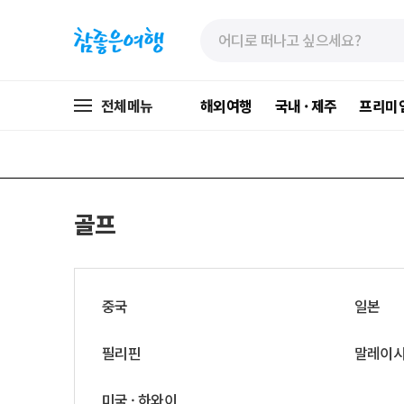
»
»
본
주
문
메
바
뉴
로
가
전체메뉴
해외여행
국내 · 제주
프리미
가
기
기
골프
중국
일본
필리핀
말레이
미국 · 하와이