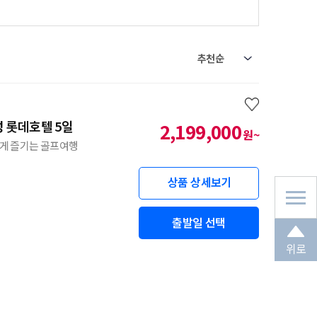
성 롯데호텔 5일
2,199,000
원~
다양하게 즐기는 골프여행
상품 상세보기
출발일 선택
위로