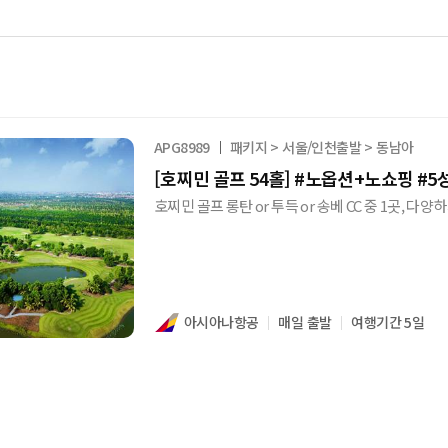
APG8989
패키지 > 서울/인천출발 > 동남아
[호찌민 골프 54홀] #노옵션+노쇼핑 #5
호찌민 골프 롱탄 or 투득 or 송베 CC 중 1곳, 
아시아나항공
매일 출발
여행기간 5일