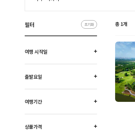
총 1개
필터
초기화
여행 시작일
출발요일
여행기간
상품가격