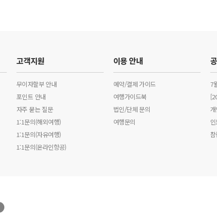
고객지원
이용 안내
무이자할부 안내
예약/결제 가이드
7
포인트 안내
여행가이드북
[
자주 묻는 질문
법인/단체 문의
개
1:1문의(해외여행)
여행문의
인
1:1문의(자유여행)
참
1:1문의(온라인항공)