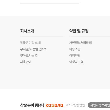
회사소개
약관 및 규정
참좋은여행 소개
개인정보처리방침
부서별/지점별 연락처
이용약관
찾아오시는 길
여행약관
채용안내
여행자보험
참좋은여행(주)
코스닥상장법인
사업자정보확인