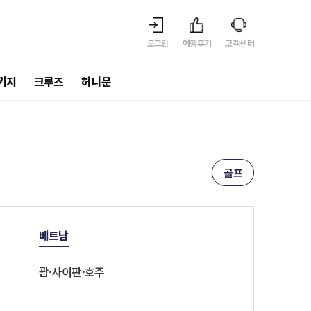
로그인
여행후기
고객센터
키지
크루즈
허니문
골프
베트남
괌·사이판·호주