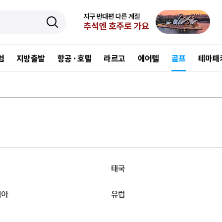
엄
지방출발
항공 · 호텔
라르고
에어텔
골프
테마패
태국
시아
유럽