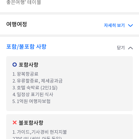
좋은여행' 테이블
여행여정
자세히 보기
포함/불포함 사항
닫기
포함사항
1. 왕복항공료
2. 유류할증료, 제세공과금
3. 호텔 숙박료 (2인1실)
4. 일정상 표기된 식사
5. 1억원 여행자보험
불포함사항
1. 가이드,기사경비 현지지불
270$/인 (성인,아동 동일)