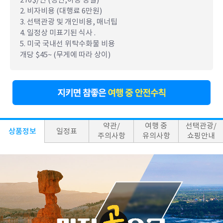
2. 비자비용 (대행료 6만원)
3. 선택관광 및 개인비용, 매너팁
4. 일정상 미표기된 식사 .
5. 미국 국내선 위탁수화물 비용
개당 $45~ (무게에 따라 상이)
약관/
여행 중
선택관광/
상품정보
일정표
주의사항
유의사항
쇼핑안내