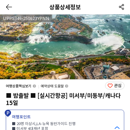
상품상세정보
UPP5349-250623YPNN
관심
여행상품핵심보기
예약상태 도움말
■ 밤출발 ■ [실시간항공] 미서부/미동부/캐나다
15일
여행포인트
■ 20명 이상시,LA-뉴욕 동반가이드 진행
■ 미서부 4대캐년 포함