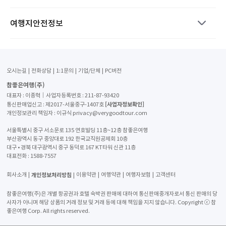
여행지안전정보
오시는길
전화상담
1:1문의
기업/단체
PC버전
참좋은여행(주)
대표자 : 이종혁│사업자등록번호 : 211-87-93420
[사업자정보확인]
통신판매업신고 : 제2017-서울중구-1407호
개인정보관리 책임자 : 이규식 privacy@verygoodtour.com
서울특별시 중구 서소문로 135 연호빌딩 11층~12층 참좋은여행
부산광역시 동구 중앙대로 192 한국교직원공제회 10층
대구 • 경북 대구광역시 중구 동덕로 167 KT타워 신관 11층
대표전화 :
1588-7557
개인정보처리방침
회사소개
이용약관
여행약관
여행자보험
고객센터
참좋은여행(주)은 개별 항공권과 호텔 숙박권 판매에 대하여 통신판매중개자로서 통신 판매의 당
사자가 아니며 해당 상품의 거래 정보 및 거래 등에 대해 책임을 지지 않습니다. Copyright ⓒ 참
좋은여행 Corp. All rights reserved.