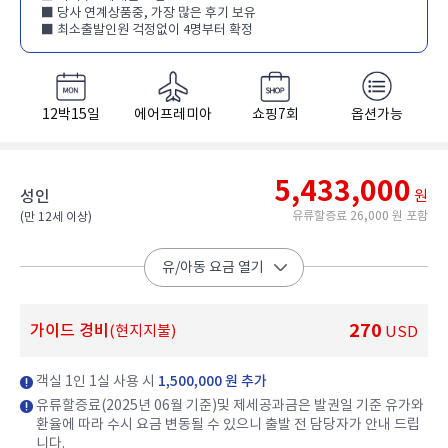
■ 당사 연계상품중, 가장 많은 후기 보유
■ 최소출발인원 걱정없이 4명부터 확정
12박15일
에어프레미아
쇼핑7회
옵션가능
5,433,000
성인
원
유류할증료 26,000 원 포함
(만 12세 이상)​
유/아동 요금 열기
270
가이드 경비
(현지지불)
USD
객실 1인 1실 사용 시
1,500,000 원 추가
유류할증료(2025년 06월 기준)및 제세공과금은 발권일 기준 유가와
환율에 따라 수시 요금 변동될 수 있으니 출발 전 담당자가 안내 드립
니다.