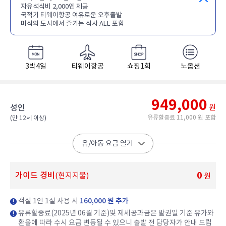
자유석식비 2,000엔 제공
국적기 티웨이항공 여유로운 오후출발
미식의 도시에서 즐기는 식사 ALL 포함
3박4일
티웨이항공
쇼핑1회
노옵션
949,000
성인
원
유류할증료 11,000 원 포함
(만 12세 이상)​
유/아동 요금 열기
0
가이드 경비
(현지지불)
원
객실 1인 1실 사용 시
160,000 원 추가
유류할증료(2025년 06월 기준)및 제세공과금은 발권일 기준 유가와
환율에 따라 수시 요금 변동될 수 있으니 출발 전 담당자가 안내 드립