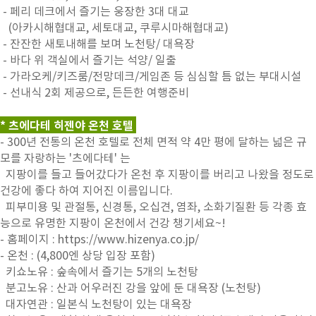
- 페리 데크에서 즐기는 웅장한 3대 대교
(아카시해협대교, 세토대교, 쿠루시마해협대교)
- 잔잔한 새토내해를 보며 노천탕/ 대욕장
- 바다 위 객실에서 즐기는 석양/ 일출
- 가라오케/키즈룸/전망데크/게임존 등 심심할 틈 없는 부대시설
- 선내식 2회 제공으로, 든든한 여행준비
* 츠에다테 히젠야 온천 호텔
- 300년 전통의 온천 호텔로 전체 면적 약 4만 평에 달하는 넓은 규
모를 자랑하는 '츠에다테' 는
지팡이를 들고 들어갔다가 온천 후 지팡이를 버리고 나왔을 정도로
건강에 좋다 하여 지어진 이름입니다.
피부미용 및 관절통, 신경통, 오십견, 염좌, 소화기질환 등 각종 효
능으로 유명한 지팡이 온천에서 건강 챙기세요~!
- 홈페이지 :
https://www.hizenya.co.jp/
- 온천 : (4,800엔 상당 입장 포함)
키쇼노유 : 숲속에서 즐기는 5개의 노천탕
분고노유 : 산과 어우러진 강을 앞에 둔 대욕장 (노천탕)
대자연관 : 일본식 노천탕이 있는 대욕장