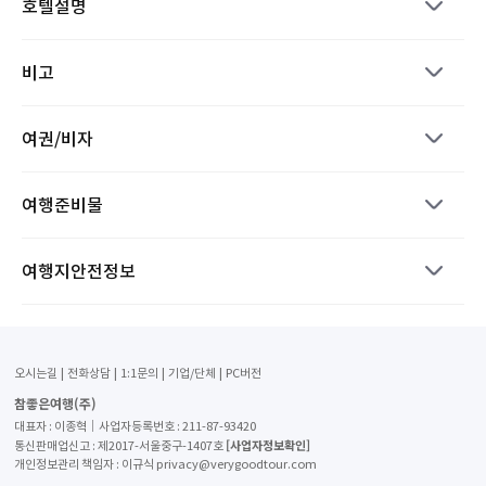
호텔설명
비고
여권/비자
여행준비물
여행지안전정보
오시는길
전화상담
1:1문의
기업/단체
PC버전
참좋은여행(주)
대표자 : 이종혁│사업자등록번호 : 211-87-93420
[사업자정보확인]
통신판매업신고 : 제2017-서울중구-1407호
개인정보관리 책임자 : 이규식 privacy@verygoodtour.com