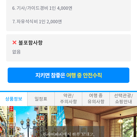
6. 기사/가이드경비 1인 4,000엔
7. 자유석식비 1인 2,000엔
불포함사항
없음
약관/
여행 중
선택관광/
상품정보
일정표
주의사항
유의사항
쇼핑안내