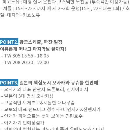
히고노유 : 대형 실내 온천과 고즈넉한 노천탕 (투숙객만 이용가능)
- 셔틀 : 15시~22시까지 매 시 2~3회 운행(15시, 22시대는 1회) / 호
텔~대자연~키쇼노유
POINT2.
황금스케쥴, 꽉찬 일정
여유롭게 떠나고 마지막날 끝까지!
- TW 305 15:55 - 18:05
- TW 208 20:30 - 22:00
POINT3.
일본의 핵심도시 오사카와 규슈를 한번에!
- 오사카의 대표 관광지 도톤보리, 신사이바시
- 일본의 3대 명성 오사카성
- 고풍적인 도게츠교&시원한 대나무숲
- 교토의 대표 랜드마크 청수사+니넨자카&산넨자카
- 안개가 피어오르는 듯이 보이는 긴린호수
- 아기자기 민예상점가
- 막힘없이 펼쳐지는 파노라마 풍경 유메노오츠리바시