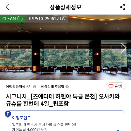
상품상세정보
CLEAN
JPP510-250622TW
관심
여행상품핵심보기
예약상태 도움말
시그니처_[츠에다테 히젠야 특급 온천] 오사카와
규슈를 한번에 4일_팁포함
여행포인트
일본의 메인도시 오사카와 규슈를 한번에!
가이드팁 4,000엔 포함