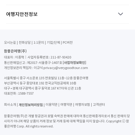
여행지안전정보
오시는길
전화상담
1:1문의
기업/단체
PC버전
참좋은여행(주)
대표자 : 이종혁│사업자등록번호 : 211-87-93420
[사업자정보확인]
통신판매업신고 : 제2017-서울중구-1407호
개인정보관리 책임자 : 이규식 privacy@verygoodtour.com
서울특별시 중구 서소문로 135 연호빌딩 11층~12층 참좋은여행
부산광역시 동구 중앙대로 192 한국교직원공제회 10층
대구 • 경북 대구광역시 중구 동덕로 167 KT타워 신관 11층
대표전화 :
1588-7557
개인정보처리방침
회사소개
이용약관
여행약관
여행자보험
고객센터
참좋은여행(주)은 개별 항공권과 호텔 숙박권 판매에 대하여 통신판매중개자로서 통신 판매의 당
사자가 아니며 해당 상품의 거래 정보 및 거래 등에 대해 책임을 지지 않습니다. Copyright ⓒ 참
좋은여행 Corp. All rights reserved.