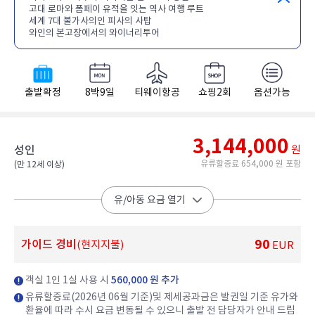
고대 로마와 폼페이 유적을 잇는 역사 여행 루트
세계 7대 불가사의인 피사의 사탑
와인의 본고장에서의 와이너리투어
출발확정
8박9일
티웨이항공
쇼핑2회
옵션가능
3,144,000
성인
원
유류할증료 654,000 원 포함
(만 12세 이상)​
유/아동 요금 열기
90
가이드 경비
(현지지불)
EUR
객실 1인 1실 사용 시
560,000 원 추가
유류할증료(2026년 06월 기준)및 제세공과금은 발권일 기준 유가와
환율에 따라 수시 요금 변동될 수 있으니 출발 전 담당자가 안내 드립