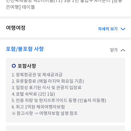
인천국제공항 제1터미널(T1) 3층 1번 출입구 A카운터 [참좋
은여행] 테이블
여행여정
자세히 보기
포함/불포함 사항
닫기
포함사항
1. 왕복항공권 및 제세공과금
2. 유류할증료 (매월 마지막 화요일 기준)
3. 일정상 표기된 식사 및 관광지 입장료
4. 호텔 숙박료 (2인 1실)
5. 전용 차량 및 현지쓰루가이드 동행 (인솔자 미동행)
6. 최고 1억원 해외여행자보험
※ 참고사항 -> 여행자보험 설명 참조