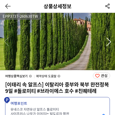
상품상세정보
EPP3737-260630TW
관심
여행상품핵심보기
예약상태 도움말
[이태리 속 알프스] 이탈리아 중부와 북부 완전정복
9일 #돌로미티 #브라이에스 호수 #친퀘테레
여행포인트
유네스코 자연유산 알프스 돌로미티
사이프러스 나무가 이어지는 발도르차 평원