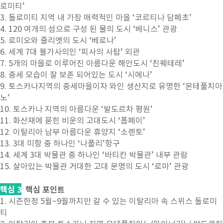
로미티’
3. 돌로미티 지역 내 가장 매력적인 마을 ‘코르티나 담페초’
4. 120 여개의 섬으로 구성 된 물의 도시 ‘베니스’ 관광
5. 로미오와 줄리엣의 도시 ‘베로나’
6. 세계 7대 불가사의인 ‘피사의 사탑’ 외관
7. 5개의 마을로 이루어진 아름다운 해안도시 ‘친퀘테레’
8. 중세 모습이 잘 보존 되어있는 도시 ‘시에나’
9. 토스카나지역의 중세마을이자 와인 생산지로 유명한 ‘몬테풀치아
노’
10. 토스카나 지역의 아름다운 ‘발도르차 평원’
11. 화산재에 묻힌 비운의 고대도시 ‘폼페이’
12. 이탈리아 남부 아름다운 휴양지 ‘소렌토’
13. 3대 미항 중 하나인 ‘나폴리’항구
14. 세계 3대 박물관 중 하나인 ‘바티칸 박물관’ 내부 관람
15. 살아있는 박물관 거대한 고대 문명의 도시 ‘로마’ 관광
핵심
3
핵심 포인트
1. 시즌한정 5월~9월까지만 갈 수 있는 이탈리아 속 스위스 돌로미
티