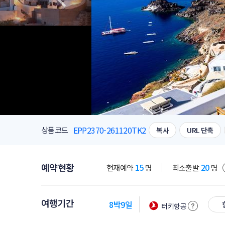
EPP2370-261120TK2
상품코드
복사
URL 단축
예약현황
15
20
현재예약
명
최소출발
명
여행기간
8박9일
터키항공