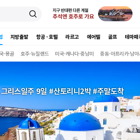
엄
지방출발
항공 · 호텔
라르고
에어텔
골프
테마패
국·몽골
호주·뉴질랜드
미국·캐나다·중남미
중동·아프리카·남아
 그리스일주 9일 #산토리니2박 #주말도착