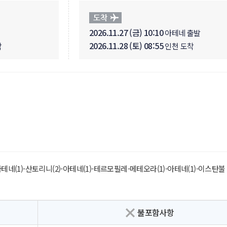
2026.11.27 (금) 10:10
아테네 출발
2026.11.28 (토) 08:55
착
인천 도착
테네(1)-산토리니(2)-아테네(1)-테르모필레-메테오라(1)-아테네(1)-이스탄불
불포함사항