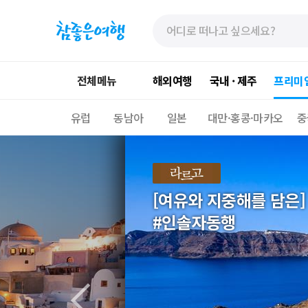
»
»
본
주
문
메
바
뉴
로
가
전체메뉴
해외여행
국내 · 제주
프리미
가
기
기
유럽
동남아
일본
대만·홍콩·마카오
중
[여유와 지중해를 담은]
#인솔자동행