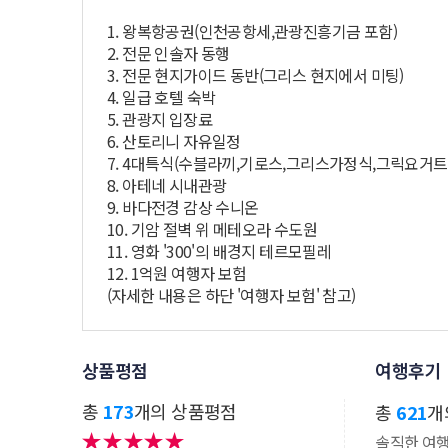
1. 왕복항공권(인천공항세,관광진흥기금 포함)
2. 전문 인솔자 동행
3. 전문 현지가이드 동반(그리스 현지에서 미팅)
4. 일급 호텔 숙박
5. 관광지 입장료
6. 산토리니 자유일정
7. 4대특식(수블라끼,기로스,그리스가정식,그릭요거트
8. 아테네 시내관광
9. 바다전경 감상 수니온
10. 기암 절벽 위 메테오라 수도원
11. 영화 '300'의 배경지 테르모필레
12. 1억원 여행자 보험
(자세한 내용은 하단 '여행자 보험' 참고)
상품평점
여행후기
총
173
개의 상품평점
총
621
개
솔직한 여