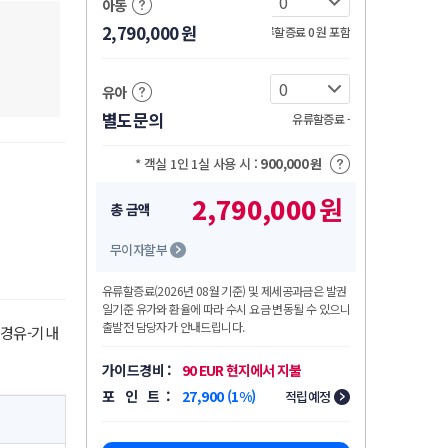
아동
2,790,000
원
유류할증료 0
원
포함
유아
별도문의
유류할증료 -
* 객실 1인 1실 사용 시 :
900,000
원
2,790,000
원
총 금액
무이자할부
유류할증료
(2026년 08월 기준)
및 제세공과금은 발권
일기준 유가와 환율에 따라 수시 요금 변동될 수 있으니
출발전 담당자가 안내드립니다.
 경유-기내
가이드경비 :
90 EUR 현지에서 지불
포 인 트 :
27,900 (1%)
적립예정