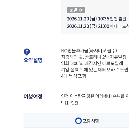
2026.11.20 (금) 10:35
인천 출발
2026.11.20 (금) 21:00
아테네 도
NO환율추가금(타사비교 필수)
지중해의 꽃, 산토리니 2박 자유일정
요약설명
영화 '300'의 배경지인 테르모필레
기암 절벽 위에 있는 메테오라 수도원
4대 특식 포함
여행여정
인천-이스탄불 경유-아테네(1)-수니온-아
박(1)-인천
포함사항