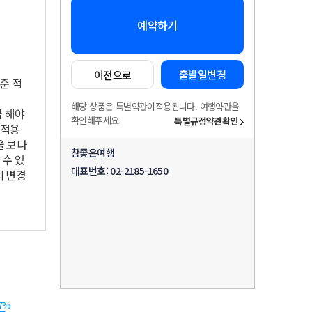
예약하기
출발일변경
이전으로
준 적
해당 상품은 특별약관이적용됩니다. 여행약관을
급 해야
확인해주세요
특별규정약관확인
 적용
율 보다
참좋은여행
 수 있
대표번호:
02-2185-1650
의 변경
7%