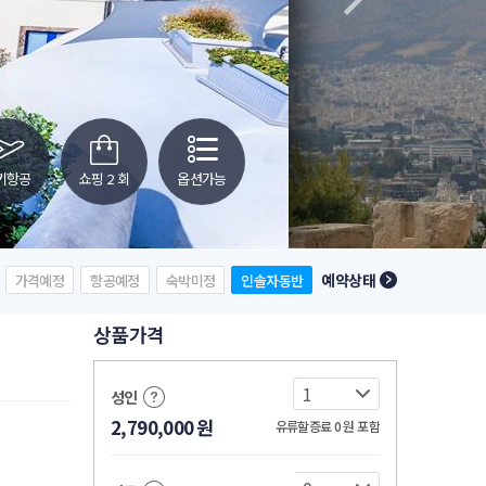
키항공
쇼핑 2 회
옵션가능
예약상태
가격예정
항공예정
숙박미정
인솔자동반
상품가격
성인
2,790,000
원
유류할증료 0
원
포함