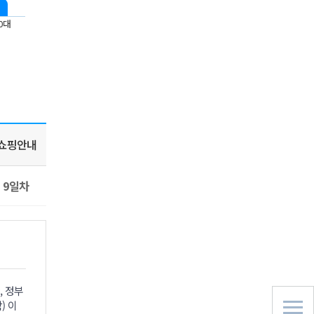
0대
쇼핑안내
9일차
, 정부
) 이