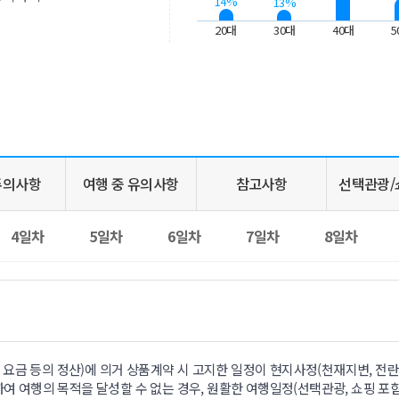
14%
13%
20대
30대
40대
5
주의사항
여행 중 유의사항
참고사항
선택관광/
4일차
5일차
6일차
7일차
8일차
요금 등의 정산)에 의거 상품계약 시 고지한 일정이 현지사정(천재지변, 전란
하여 여행의 목적을 달성할 수 없는 경우, 원활한 여행일정(선택관광, 쇼핑 포함