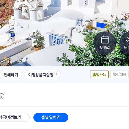
8박9일
터
인쇄하기
여행상품핵심정보
출발가능
일정예정
항공여정보기
출발일변경