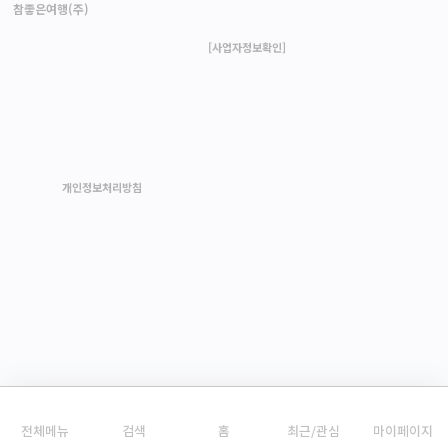
참좋은여행(주)
대표자 : 이종혁│사업자등록번호 : 211-87-93420
[사업자정보확인]
통신판매업신고 : 제2017-서울중구-1407호
개인정보관리 책임자 : 이규식 privacy@verygoodtour.com
서울특별시 중구 서소문로 135 연호빌딩 11층~12층 참좋은여행
부산광역시 동구 중앙대로 192 한국교직원공제회 10층
대구 • 경북 대구광역시 중구 동덕로 167 KT타워 신관 11층
대표전화 :
1588-7557
개인정보처리방침
회사소개
이용약관
여행약관
여행자보험
고객센터
참좋은여행(주)은 개별 항공권과 호텔 숙박권 판매에 대하여 통신판매중개자로서 통신 판매의 당
사자가 아니며 해당 상품의 거래 정보 및 거래 등에 대해 책임을 지지 않습니다. Copyright ⓒ 참
좋은여행 Corp. All rights reserved.
예약마감
출발일변경
전체메뉴
검색
홈
최근/관심
마이페이지