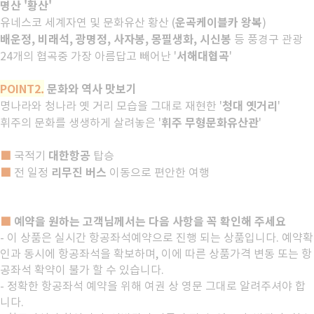
명산 '황산'
운곡케이블카 왕복
유네스코 세계자연 및 문화유산 황산 (
)
배운정, 비래석, 광명정, 사자봉, 몽필생화, 시신봉
등 풍경구 관광
서해대협곡
24개의 협곡중 가장 아름답고 빼어난 '
'
POINT2.
문화와 역사 맛보기
청대 옛거리
명나라와 청나라 옛 거리 모습을 그대로 재현한 '
'
휘주 무형문화유산관
휘주의 문화를 생생하게 살려놓은 '
'
■
대한항공
국적기
탑승
■
리무진 버스
전 일정
이동으로 편안한 여행
예약을 원하는 고객님께서는 다음 사항을 꼭 확인해 주세요
■
- 이 상품은 실시간 항공좌석예약으로 진행 되는 상품입니다. 예약확
인과 동시에 항공좌석을 확보하며, 이에 따른 상품가격 변동 또는 항
공좌석 확약이 불가 할 수 있습니다.
- 정확한 항공좌석 예약을 위해 여권 상 영문 그대로 알려주셔야 합
니다.