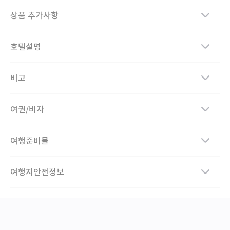
상품 추가사항
호텔설명
비고
여권/비자
여행준비물
여행지안전정보
오시는길
전화상담
1:1문의
기업/단체
PC버전