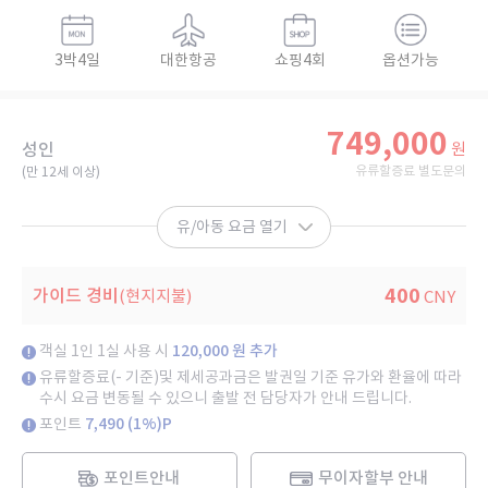
3박4일
대한항공
쇼핑4회
옵션가능
749,000
성인
원
유류할증료 별도문의
(만 12세 이상)​
유/아동 요금 열기
400
가이드 경비
(현지지불)
CNY
객실 1인 1실 사용 시
120,000 원 추가
유류할증료(- 기준)및 제세공과금은 발권일 기준 유가와 환율에 따라
수시 요금 변동될 수 있으니 출발 전 담당자가 안내 드립니다.
포인트
7,490 (1%)P
포인트안내
무이자할부 안내