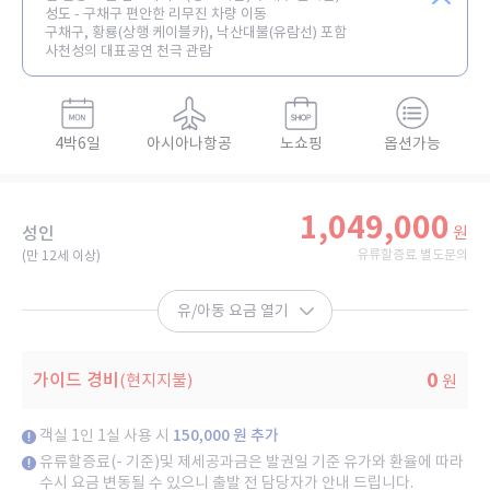
성도 - 구채구 편안한 리무진 차량 이동
구채구, 황룡(상행 케이블카), 낙산대불(유람선) 포함
사천성의 대표공연 천극 관람
4박6일
아시아나항공
노쇼핑
옵션가능
1,049,000
성인
원
유류할증료 별도문의
(만 12세 이상)​
유/아동 요금 열기
0
가이드 경비
(현지지불)
원
객실 1인 1실 사용 시
150,000 원 추가
유류할증료(- 기준)및 제세공과금은 발권일 기준 유가와 환율에 따라
수시 요금 변동될 수 있으니 출발 전 담당자가 안내 드립니다.