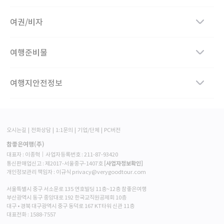
여권/비자
여행준비물
여행지안전정보
오시는길
전화상담
1:1문의
기업/단체
PC버전
참좋은여행(주)
대표자 : 이종혁│사업자등록번호 : 211-87-93420
[사업자정보확인]
통신판매업신고 : 제2017-서울중구-1407호
개인정보관리 책임자 : 이규식 privacy@verygoodtour.com
서울특별시 중구 서소문로 135 연호빌딩 11층~12층 참좋은여행
부산광역시 동구 중앙대로 192 한국교직원공제회 10층
대구 • 경북 대구광역시 중구 동덕로 167 KT타워 신관 11층
대표전화 :
1588-7557