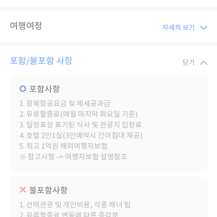
여행여정
자세히 보기
포함/불포함 사항
닫기
포함사항
1. 왕복항공요금 및 제세공과금
2. 유류할증료(매월 마지막 화요일 기준)
3. 일정표상 표기된 식사 및 관광지 입장료
4. 호텔 2인1실(3인예약시 간이침대 제공)
5. 최고 1억원 해외여행자보험
※ 참고사항 -> 여행자보험 설명참조
불포함사항
1. 선택관광 및 개인비용, 각종 매너 팁
2. 유류할증료 변동에 따른 증감분