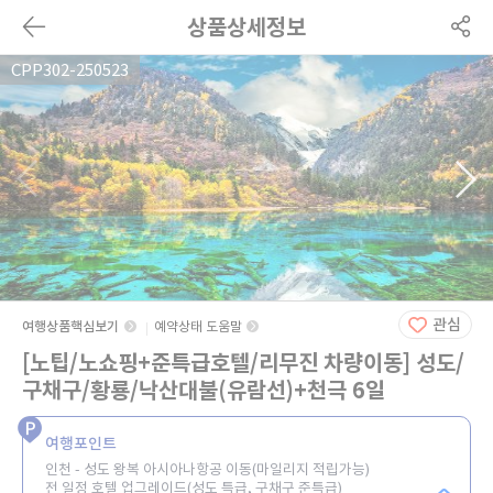
상품상세정보
CPP302-250523
관심
여행상품핵심보기
예약상태 도움말
[노팁/노쇼핑+준특급호텔/리무진 차량이동] 성도/
구채구/황룡/낙산대불(유람선)+천극 6일
여행포인트
인천 - 성도 왕복 아시아나항공 이동(마일리지 적립가능)
전 일정 호텔 업그레이드(성도 특급, 구채구 준특급)