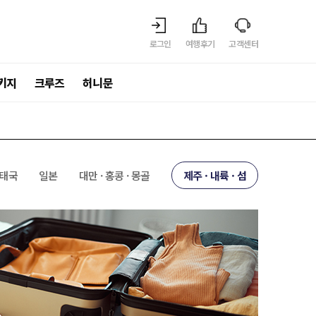
로그인
여행후기
고객센터
키지
크루즈
허니문
 태국
일본
대만 · 홍콩 · 몽골
제주 · 내륙 · 섬