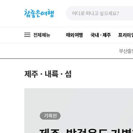
»
»
본
주
문
메
바
뉴
로
가
전체메뉴
해외여행
국내 · 제주
프리미
가
기
기
부산출
제주 · 내륙 · 섬