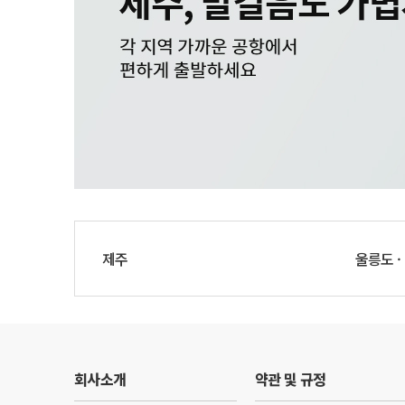
제주
울릉도 ·
회사소개
약관 및 규정