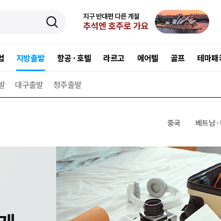
엄
지방출발
항공 · 호텔
라르고
에어텔
골프
테마패
발
대구출발
청주출발
중국
베트남 ·