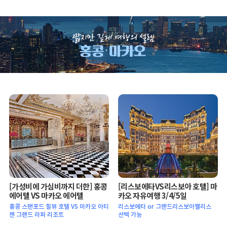
[가성비에 가심비까지 더한] 홍콩
[리스보에타VS리스보아 호텔] 마
에어텔 VS 마카오 에어텔
카오 자유여행 3/4/5일
홍콩 스탠포드 힐뷰 호텔 VS 마카오 아티
리스보에타 or 그랜드리스보아팰리스
젠 그랜드 라파 리조트
선택 가능