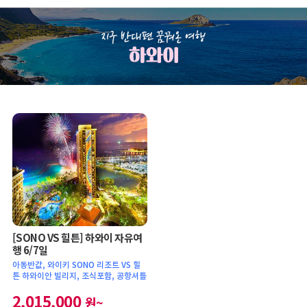
[SONO VS 힐튼] 하와이 자유여
행 6/7일
아동반값, 와이키 SONO 리조트 VS 힐
튼 하와이안 빌리지, 조식포함, 공항셔틀
2,015,000
원~