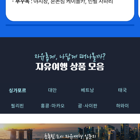
싱가포르
대만
베트남
태국
필리핀
홍콩·마카오
괌·사이판
하와이