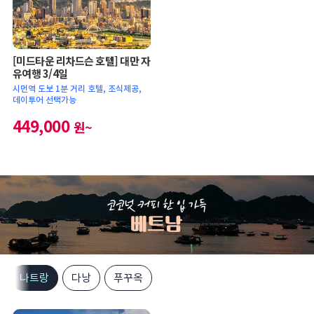
[미드타운 리차드슨 호텔] 대만 자
유여행 3/4일
시먼역 도보 1분 거리 호텔, 조식제공,
데이투어 선택가능
449,000
원~
나트랑
다낭
푸꾸옥