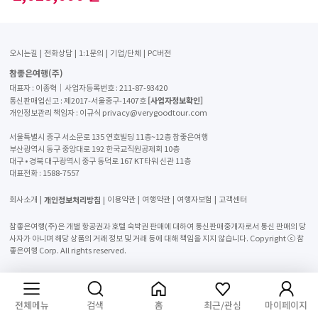
오시는길
전화상담
1:1문의
기업/단체
PC버전
참좋은여행(주)
대표자 : 이종혁│사업자등록번호 : 211-87-93420
[사업자정보확인]
통신판매업신고 : 제2017-서울중구-1407호
개인정보관리 책임자 : 이규식 privacy@verygoodtour.com
서울특별시 중구 서소문로 135 연호빌딩 11층~12층 참좋은여행
부산광역시 동구 중앙대로 192 한국교직원공제회 10층
대구 • 경북 대구광역시 중구 동덕로 167 KT타워 신관 11층
대표전화 :
1588-7557
개인정보처리방침
회사소개
이용약관
여행약관
여행자보험
고객센터
참좋은여행(주)은 개별 항공권과 호텔 숙박권 판매에 대하여 통신판매중개자로서 통신 판매의 당
사자가 아니며 해당 상품의 거래 정보 및 거래 등에 대해 책임을 지지 않습니다. Copyright ⓒ 참
좋은여행 Corp. All rights reserved.
전체메뉴
검색
홈
최근/관심
마이페이지