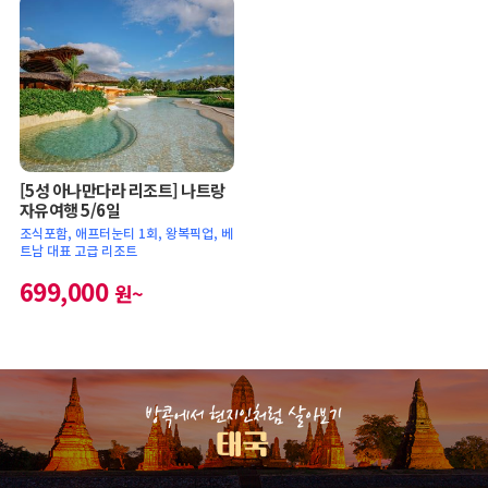
[5성 아나만다라 리조트] 나트랑
자유여행 5/6일
조식포함, 애프터눈티 1회, 왕복픽업, 베
트남 대표 고급 리조트
699,000
원~