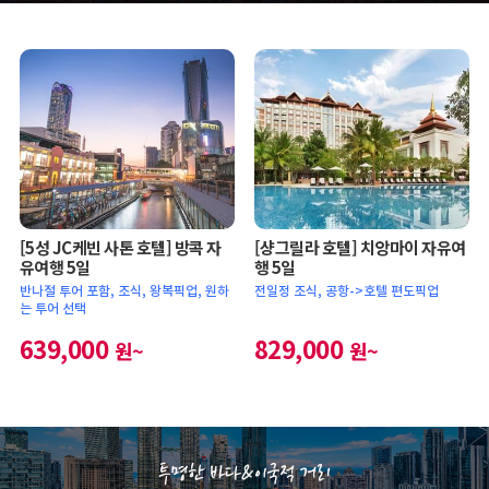
[5성 JC케빈 사톤 호텔] 방콕 자
[샹그릴라 호텔] 치앙마이 자유여
유여행 5일
행 5일
반나절 투어 포함, 조식, 왕복픽업, 원하
전일정 조식, 공항->호텔 편도픽업
는 투어 선택
639,000
829,000
원~
원~