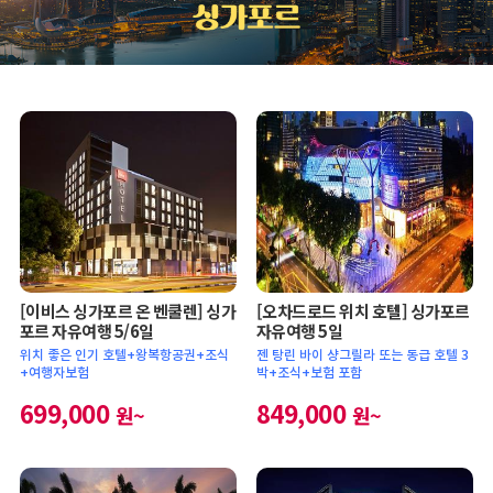
[이비스 싱가포르 온 벤쿨렌] 싱가
[오차드로드 위치 호텔] 싱가포르
포르 자유여행 5/6일
자유여행 5일
위치 좋은 인기 호텔+왕복항공권+조식
젠 탕린 바이 샹그릴라 또는 동급 호텔 3
+여행자보험
박+조식+보험 포함
699,000
849,000
원~
원~