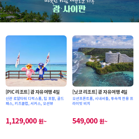
[PIC 리조트] 괌 자유여행 4일
[닛코 리조트] 괌 자유여행 4일
신관 로얄타워 디럭스룸, 팁 포함, 골드
오션프론트룸, 시내셔틀, 투숙객 전용 프
패스, 키즈클럽, 서커스, 오션뷰
라이빗 비치
1,129,000
549,000
원~
원~