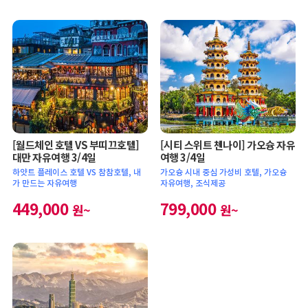
[월드체인 호텔 VS 부띠끄호텔]
[시티 스위트 첸나이] 가오슝 자유
대만 자유여행 3/4일
여행 3/4일
하얏트 플레이스 호텔 VS 참참호텔, 내
가오슝 시내 중심 가성비 호텔, 가오슝
가 만드는 자유여행
자유여행, 조식제공
449,000
799,000
원~
원~