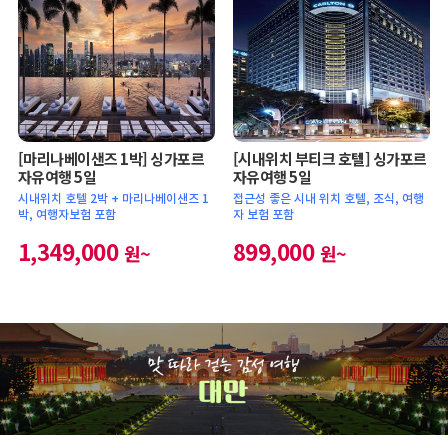
[마리나베이샌즈 1박] 싱가포르
[시내위치 부티크 호텔] 싱가포르
자유여행 5일
자유여행 5일
시내위치 호텔 2박 + 마리나베이샌즈 1
접근성 좋은 시내 위치 호텔, 조식, 여행
박, 여행자보험 포함
자 보험 포함
1,349,000
899,000
원~
원~