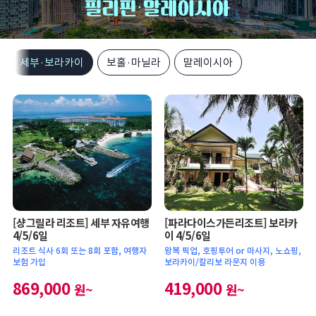
세부·보라카이
보홀·마닐라
말레이시아
[샹그릴라 리조트] 세부 자유여행
[파라다이스가든리조트] 보라카
4/5/6일
이 4/5/6일
리조트 식사 6회 또는 8회 포함, 여행자
왕복 픽업, 호핑투어 or 마사지, 노쇼핑,
보험 가입
보라카이/칼리보 라운지 이용
869,000
419,000
원~
원~