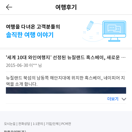
여행후기
여행을 다녀온 고객분들의
솔직한 여행 이야기
'세계 10대 와인여행지’ 선정된 뉴질랜드 혹스베이, 새로운 도시 네이피어
2015-06-30
이** 님
뉴질랜드 북섬의 남동쪽 해안지대에 위치한 혹스베이
,
네이피어 지
역을 소개 합니다
.
더보기
오시는길
전화상담
1:1문의
기업/단체
PC버전
참좋은여행(주)