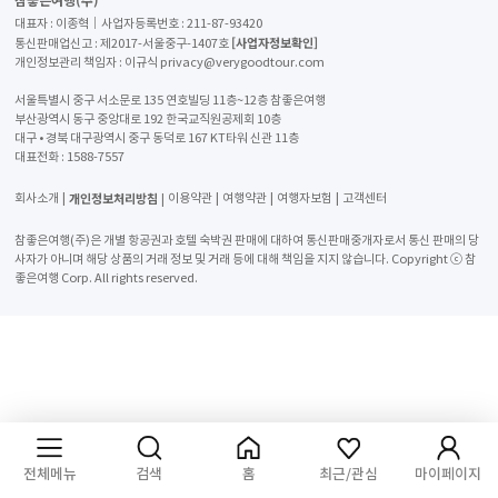
대표자 : 이종혁│사업자등록번호 : 211-87-93420
[사업자정보확인]
통신판매업신고 : 제2017-서울중구-1407호
개인정보관리 책임자 : 이규식 privacy@verygoodtour.com
서울특별시 중구 서소문로 135 연호빌딩 11층~12층 참좋은여행
부산광역시 동구 중앙대로 192 한국교직원공제회 10층
혹스베이는 따뜻한 여름
,
긴 가을로 질 좋은 포도가 자라기에 적합
대구 • 경북 대구광역시 중구 동덕로 167 KT타워 신관 11층
한 기후로 맛있는 와인이 생산되는 곳입니다
.
대표전화 :
1588-7557
여러 와이너리 중 제가 다녀온 처치로드는
(Church road)
뉴질랜
드에서 오래된 와이너리 역사를 가진 곳이라고 합니다
.
개인정보처리방침
회사소개
이용약관
여행약관
여행자보험
고객센터
참좋은여행(주)은 개별 항공권과 호텔 숙박권 판매에 대하여 통신판매중개자로서 통신 판매의 당
사자가 아니며 해당 상품의 거래 정보 및 거래 등에 대해 책임을 지지 않습니다. Copyright ⓒ 참
좋은여행 Corp. All rights reserved.
여행후기 남기기
전체메뉴
검색
홈
최근/관심
마이페이지