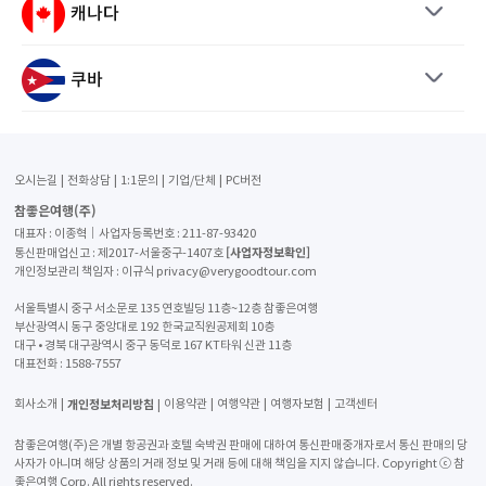
캐나다
쿠바
오시는길
전화상담
1:1문의
기업/단체
PC버전
참좋은여행(주)
대표자 : 이종혁│사업자등록번호 : 211-87-93420
[사업자정보확인]
통신판매업신고 : 제2017-서울중구-1407호
개인정보관리 책임자 : 이규식 privacy@verygoodtour.com
서울특별시 중구 서소문로 135 연호빌딩 11층~12층 참좋은여행
부산광역시 동구 중앙대로 192 한국교직원공제회 10층
대구 • 경북 대구광역시 중구 동덕로 167 KT타워 신관 11층
대표전화 :
1588-7557
개인정보처리방침
회사소개
이용약관
여행약관
여행자보험
고객센터
참좋은여행(주)은 개별 항공권과 호텔 숙박권 판매에 대하여 통신판매중개자로서 통신 판매의 당
사자가 아니며 해당 상품의 거래 정보 및 거래 등에 대해 책임을 지지 않습니다. Copyright ⓒ 참
좋은여행 Corp. All rights reserved.