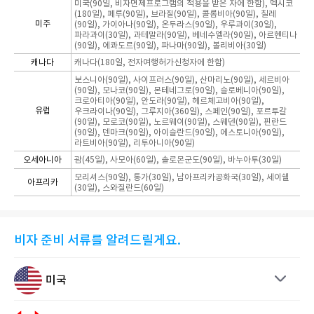
미국(90일, 비자면제프로그램의 적용을 받은 자에 한함), 멕시코
(180일), 페루(90일), 브라질(90일), 콜롬비아(90일), 칠레
미주
(90일), 가이아나(90일), 온두라스(90일), 우루과이(30일),
파라과이(30일), 과테말라(90일), 베네수엘라(90일), 아르헨티나
(90일), 에콰도르(90일), 파나마(90일), 볼리비아(30일)
캐나다
캐나다(180일, 전자여행허가신청자에 한함)
보스니아(90일), 사이프러스(90일), 산마리노(90일), 세르비아
(90일), 모나코(90일), 몬테네그로(90일), 슬로베니아(90일),
크로아티아(90일), 안도라(90일), 헤르체고비아(90일),
유럽
우크라이나(90일), 그루지아(360일), 스페인(90일), 포르투갈
(90일), 모로코(90일), 노르웨이(90일), 스웨덴(90일), 핀란드
(90일), 덴마크(90일), 아이슬란드(90일), 에스토니아(90일),
라트비아(90일), 리투아니아(90일)
오세아니아
괌(45일), 사모아(60일), 솔로몬군도(90일), 바누아투(30일)
모리셔스(90일), 통가(30일), 남아프리카공화국(30일), 세이쉘
아프리카
(30일), 스와질란드(60일)
비자 준비 서류를 알려드릴게요.
미국