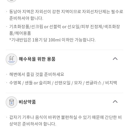
동남아 지역은 자외선이 강한 지역이므로 자외선차단제는 필수로
준비하셔야 합니다.
기초화장품/선크림 or 선블럭 or 선오일/피부 진정제/색조화장
품/헤어용품
*기내반입은 1용기 당 100ml 이하만 가능합니다.
해수욕을 위한 용품
해변에서 즐길 것을 준비하세요
수영복 / 샌들 or 슬리퍼 / 선탠오일 / 모자 / 썬글라스 / 비치백
비상약품
갑자기 기후나 음식이 바뀌면 불편하실 수 있기 때문에 간단한 비
상약은 준비하셔야 합니다.