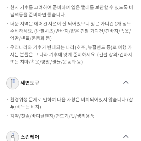
현지 기후를 고려하여 준비하며 입은 빨래를 보관할 수 있도록 비
닐팩등을 준비하면 좋습니다.
더운 지역은 에어컨 시설이 잘 되어있으니 얇은 가디건 1개 정도
준비하세요. (반팔셔츠/반바지/얇은 긴팔 가디건/긴바지/속옷/
양말/샌들/운동화 등)​
우리나라와 기후가 반대되는 나라(호주, 뉴질랜드 등)로 여행 가
시는 분들은 그 나라 기후에 맞게 준비하세요. (긴팔 상의/긴바지
또는 치마/속옷/양말/샌들/운동화 등)​
세면도구
환경위생 문제로 인하여 다음 사항은 비치되어있지 않습니다.(샴
푸/비누는 비치)
치약/칫솔/바디클렌져/면도기/빗/생리용품
스킨케어