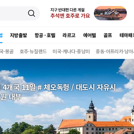
엄
지방출발
항공 · 호텔
라르고
에어텔
골프
테마패
국·몽골
호주·뉴질랜드
미국·캐나다·중남미
중동·아프리카·남아
 4개국 11일 # 체오독헝 / 대도시 자유시
도원 내부