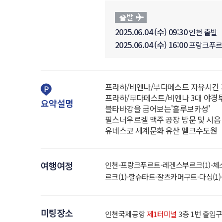
2025.06.04 (수) 09:30
인천 출발
2025.06.04 (수) 16:00
프랑크푸르
프라하/비엔나/부다페스트 자유시간
프라하/부다페스트/비엔나 3대 야경
요약설명
블타바강을 굽어보는'흘루보카성'
필스너우르겔 맥주 공장 방문 및 시음
유네스코 세계문화 유산 멜크수도원
여행여정
인천-프랑크푸르트-레겐스부르크(1)-체스키
르크(1)-할슈타트-잘츠카머구트-다싱(1
미팅장소
인천국제공항
제1터미널
3층 1번 출입