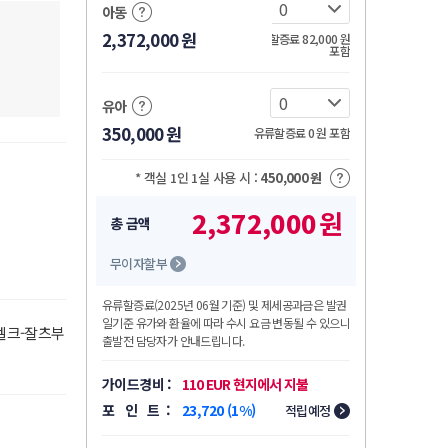
아동
2,372,000
원
유류할증료 82,000
원
포함
유아
350,000
원
유류할증료 0
원
포함
* 객실 1인 1실 사용 시 :
450,000
원
2,372,000
원
총 금액
무이자할부
유류할증료
(2025년 06월 기준)
및 제세공과금은 발권
일기준 유가와 환율에 따라 수시 요금 변동될 수 있으니
-멜크-잘츠부
출발전 담당자가 안내드립니다.
가이드경비 :
110 EUR 현지에서 지불
포 인 트 :
23,720 (1%)
적립예정