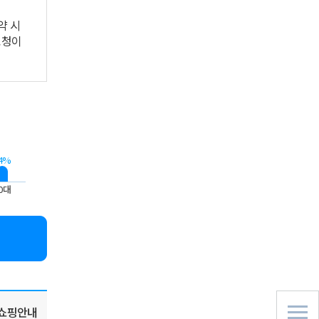
약 시
요청이
4%
0대
쇼핑안내