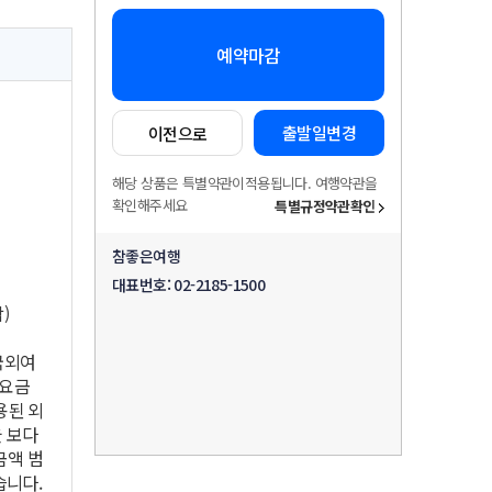
예약마감
출발일변경
이전으로
해당 상품은 특별약관이적용됩니다. 여행약관을
확인해주세요
특별규정약관확인
참좋은여행
대표번호:
02-2185-1500
)
 국외여
 요금
용된 외
 보다
금액 범
습니다.