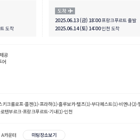
2025.06.13 (금) 18:00
프랑크푸르트 출발
2025.06.14 (토) 14:00
트 도착
인천 도착
 제공
투어
크룸로프-플젠(1)-프라하(1)-흘루보카-텔츠(1)-부다페스트(1)-비엔나(2)
)-로텐부르크-프랑크푸르트-기내(1)-인천
구 A카운터
미팅장소보기