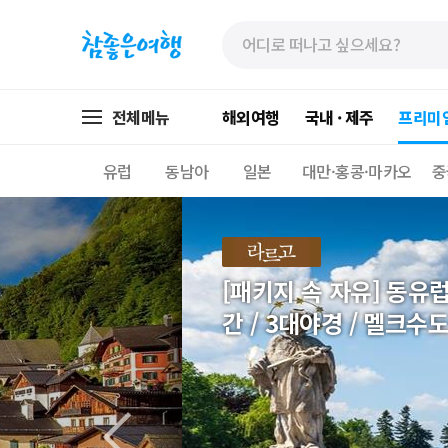
»
»
본
주
문
메
바
뉴
로
가
전체메뉴
해외여행
국내 · 제주
프리미
가
기
기
유럽
동남아
일본
대만·홍콩·마카오
중
[패키지 속 자유] 동유럽
간 / 3대야경 / 멜크수