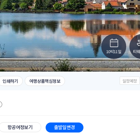
10박11일
티
인쇄하기
여행상품핵심정보
일정예정
항공여정보기
출발일변경