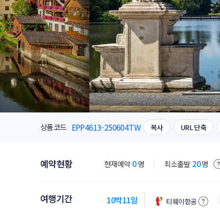
EPP4613-250604TW
상품코드
복사
URL 단축
예약현황
0
20
현재예약
명
최소출발
명
여행기간
10박11일
티웨이항공