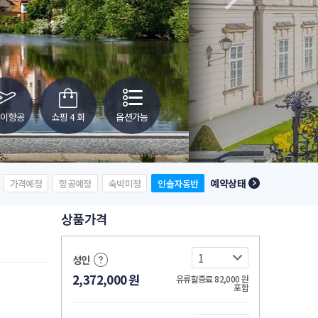
웨이항공
쇼핑 4 회
옵션가능
예약상태
가격예정
항공예정
숙박미정
인솔자동반
상품가격
성인
2,372,000
원
유류할증료 82,000
원
포함