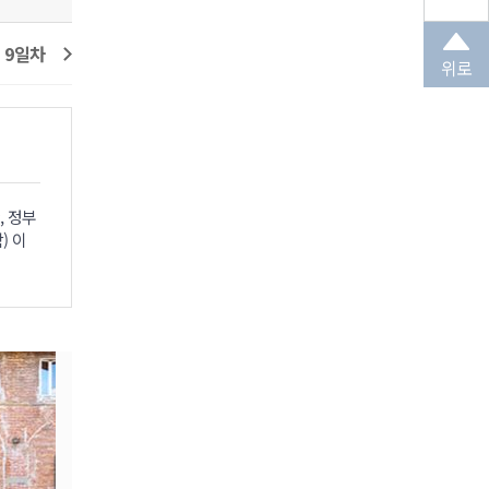
9일차
10일차
11일차
위로
, 정부
) 이