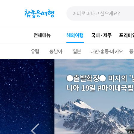
»
»
본
주
문
메
바
뉴
로
가
전체메뉴
해외여행
국내 · 제주
프리미
가
기
기
유럽
동남아
일본
대만·홍콩·마카오
중
●출발확정● 미지의 '남
니아 19일 #파이네국