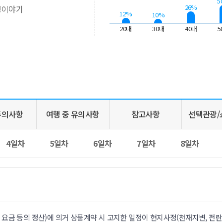
5
26%
행이야기
12%
10%
20대
30대
40대
5
주의사항
여행 중 유의사항
참고사항
선택관광/
4일차
5일차
6일차
7일차
8일차
요금 등의 정산)에 의거 상품계약 시 고지한 일정이 현지사정(천재지변, 전란