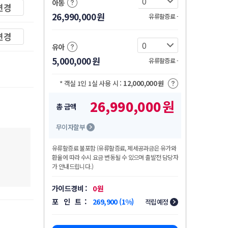
아동
변경
26,990,000
원
유류할증료 -
변경
유아
5,000,000
원
유류할증료 -
* 객실 1인 1실 사용 시 :
12,000,000
원
26,990,000
원
총 금액
무이자할부
유류할증료 불포함 (유류할증료, 제세공과금은 유가와
환율에 따라 수시 요금 변동될 수 있으며 출발전 담당자
가 안내드립니다.)
가이드경비 :
0
원
포 인 트 :
269,900 (1%)
적립예정