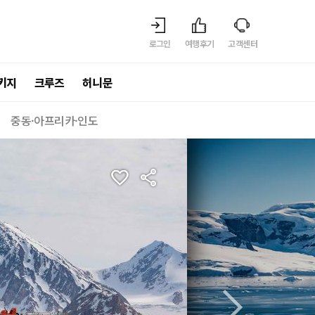
로그인
여행후기
고객센터
키지
크루즈
허니문
중동·아프리카·인도