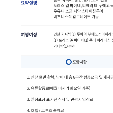
요약설명
토레스 델 파이네, 티에라 데 푸에고 
우유니 소금 사막 스타워칭투어
비즈니스석 업그레이드 가능
여행여정
인천-기내박(1)-두바이-부에노스아이레스(
(1)-토레스 델 파이네(1)-푼타 아레나스-
기내박(1)-인천
포함사항
1. 인천 출발 왕복, 남미 내 총 8구간 항공요금 및 제
2. 유류할증료(매월 마지막 화요일 기준)
3. 일정표상 표기된 식사 및 관광지 입장료
4. 호텔 / 크루즈 숙박료