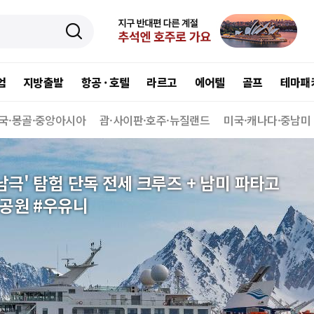
엄
지방출발
항공 · 호텔
라르고
에어텔
골프
테마패
국·몽골·중앙아시아
괌·사이판·호주·뉴질랜드
미국·캐나다·중남미
극' 탐험 단독 전세 크루즈 + 남미 파타고
립공원 #우유니