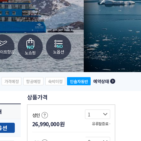
레이트항공
노옵션
노쇼핑
예약상태
가격예정
항공예정
숙박미정
인솔자동반
상품가격
태
성인
26,990,000
원
유류할증료 -
옵션