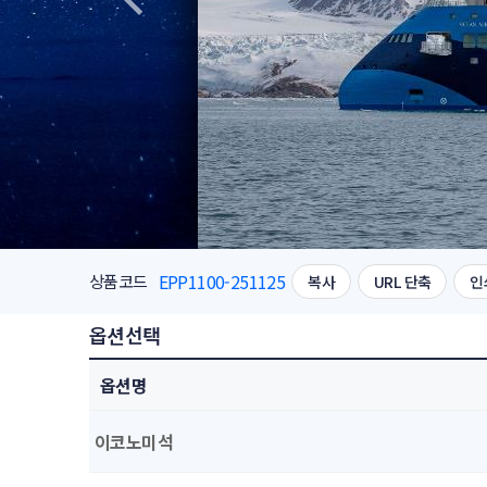
EPP1100-251125
상품코드
복사
URL 단축
인
옵션선택
옵션명
이코노미석