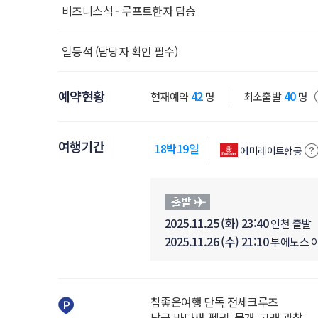
비즈니스석 - 루프트한자 탑승
일등석 (담당자 확인 필수)
예약현황
42
40
현재예약
명
최소출발
명
여행기간
18박19일
에미레이트항공
2025.11.25 (화) 23:40
인천 출발
2025.11.26 (수) 21:10
부에노스 
참좋은여행 단독 전세크루즈
남극 바다새, 펭귄, 물개, 고래 관찰