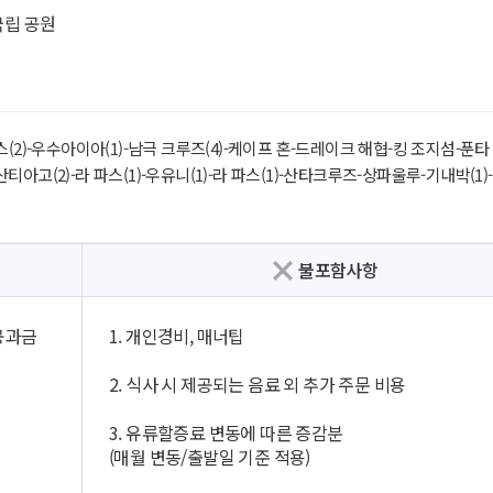
국립 공원
2)-우수아이아(1)-남극 크루즈(4)-케이프 혼-드레이크 해협-킹 조지섬-푼
산티아고(2)-라 파스(1)-우유니(1)-라 파스(1)-산타크루즈-상파울루-기내박(1)-
불포함사항
세공과금
1. 개인경비, 매너팁
2. 식사 시 제공되는 음료 외 추가 주문 비용
3. 유류할증료 변동에 따른 증감분
(매월 변동/출발일 기준 적용)