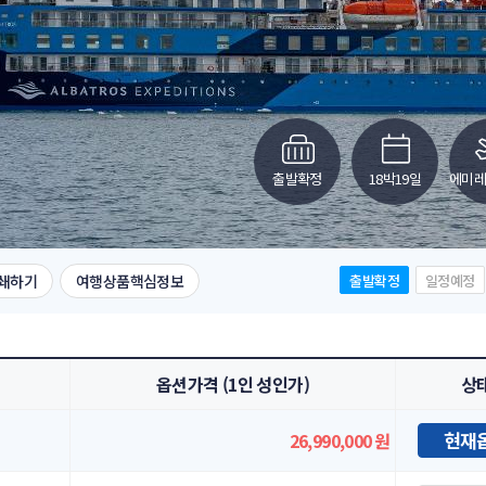
출발확정
18박19일
에미
쇄하기
여행상품핵심정보
출발확정
일정예정
옵션가격 (1인 성인가)
상
현재
26,990,000
원