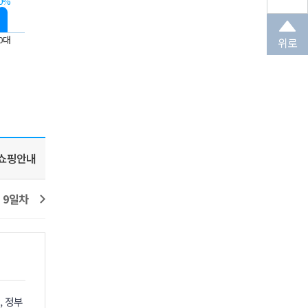
0%
0대
위로
쇼핑안내
9일차
10일차
11일차
12일차
13일차
, 정부