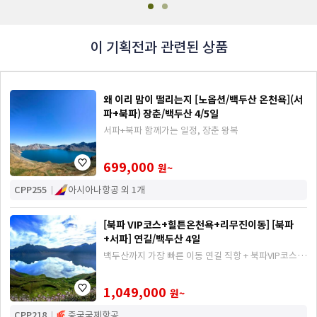
이 기획전과 관련된 상품
왜 이리 맘이 떨리는지 [노옵션/백두산 온천욕](서
파+북파) 장춘/백두산 4/5일
서파+북파 함께가는 일정, 장춘 왕복
699,000
원~
CPP255
아시아나항공 외 1개
[북파 VIP코스+힐튼온천욕+리무진이동] [북파
+서파] 연길/백두산 4일
백두산까지 가장 빠른 이동 연길 직항 + 북파VIP코스
관광 + 힐튼호텔 숙박 + 온천 체험기회까지!
1,049,000
원~
CPP218
중국국제항공