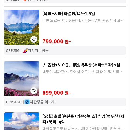
[북파+서파] 하얼빈/백두산 5일
두번 오르는 백두산(북파.서파)+하얼빈 관광까지 포함
된 일정
799,000
원~
CPP256
아시아나항공
[노옵션+노쇼핑] 대련/백두산 (서파+북파) 5일
백두산 서파코스, 걸어서 오르는 천지 대련 및 압록강
관광까지 포함 된 일정
899,000
원~
CPP2626
대한항공 외 1개
[5성급호텔/온천욕+리무진버스] 심양/백두산 (서
파+북파) 4일
대한항공으로 떠나는 4~6월 기간한정 상품, 온천 호텔