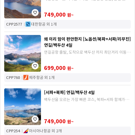
업그레이드
749,000
원~
CPP2577
대한항공 외 1개
왜 이리 맘이 편안한지 [노옵션/북파+서파/리무진]
연길/백두산 4일
연길공항 출발, 도착으로 백두산 까지 최단거리 이동,
리무진차량 이동, 노옵션으로 선택관광이 없는 일정
699,000
원~
CPP760
제주항공 외 1개
[서파+북파] 연길/백두산 4일
백두산을 오르는 가장 빠른 코스, 북파+서파 함께가는
일정
749,000
원~
CPP254
아시아나항공 외 2개