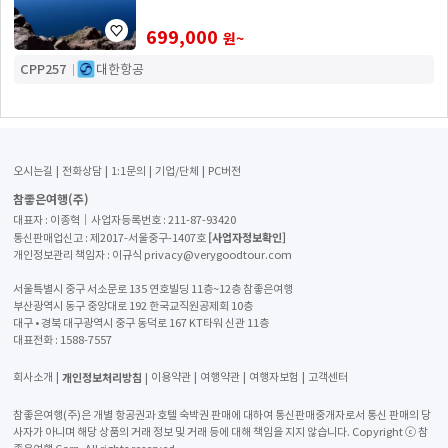
699,000
원~
CPP257
대한항공
오시는길
전화상담
1:1문의
기업/단체
PC버전
참좋은여행(주)
대표자 : 이종혁│사업자등록번호 : 211-87-93420
[사업자정보확인]
통신판매업신고 : 제2017-서울중구-1407호
개인정보관리 책임자 : 이규식 privacy@verygoodtour.com
서울특별시 중구 서소문로 135 연호빌딩 11층~12층 참좋은여행
부산광역시 동구 중앙대로 192 한국교직원공제회 10층
대구 • 경북 대구광역시 중구 동덕로 167 KT타워 신관 11층
대표전화 :
1588-7557
개인정보처리방침
회사소개
이용약관
여행약관
여행자보험
고객센터
참좋은여행(주)은 개별 항공권과 호텔 숙박권 판매에 대하여 통신판매중개자로서 통신 판매의 당
사자가 아니며 해당 상품의 거래 정보 및 거래 등에 대해 책임을 지지 않습니다. Copyright ⓒ 참