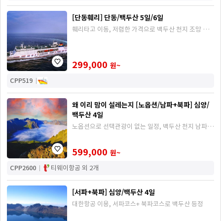
[단동훼리] 단동/백두산 5일/6일
훼리타고 이동, 저렴한 가격으로 백두산 천지 조망 가
능!
299,000
원~
CPP519
왜 이리 맘이 설레는지 [노옵션/남파+북파] 심양/
백두산 4일
노옵션으로 선택관광이 없는 일정, 백두산 천지 남파,
북파 코스 조망 (차량이동)
599,000
원~
CPP2600
티웨이항공 외 2개
[서파+북파] 심양/백두산 4일
대한항공 이용, 서파코스+ 북파코스로 백두산 등정