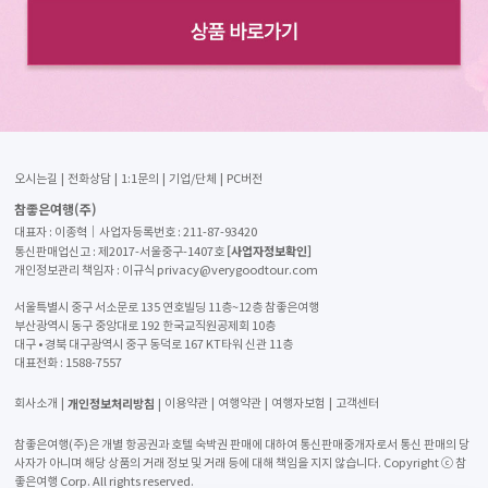
오시는길
전화상담
1:1문의
기업/단체
PC버전
참좋은여행(주)
대표자 : 이종혁│사업자등록번호 : 211-87-93420
[사업자정보확인]
통신판매업신고 : 제2017-서울중구-1407호
개인정보관리 책임자 : 이규식 privacy@verygoodtour.com
서울특별시 중구 서소문로 135 연호빌딩 11층~12층 참좋은여행
부산광역시 동구 중앙대로 192 한국교직원공제회 10층
대구 • 경북 대구광역시 중구 동덕로 167 KT타워 신관 11층
대표전화 :
1588-7557
개인정보처리방침
회사소개
이용약관
여행약관
여행자보험
고객센터
참좋은여행(주)은 개별 항공권과 호텔 숙박권 판매에 대하여 통신판매중개자로서 통신 판매의 당
사자가 아니며 해당 상품의 거래 정보 및 거래 등에 대해 책임을 지지 않습니다. Copyright ⓒ 참
좋은여행 Corp. All rights reserved.