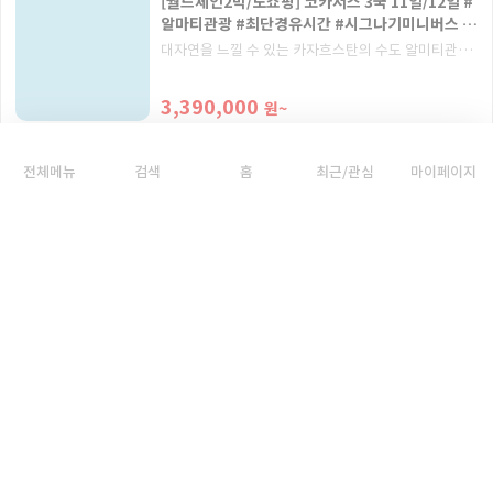
[월드체인2박/노쇼핑] 코카서스 3국 11일/12일 #
알마티관광 #최단경유시간 #시그나기미니버스 #
인솔가이드동행
대자연을 느낄 수 있는 카자흐스탄의 수도 알미티관광
과 코카서스 3국(아제르바이잔/조지아/아르메니아)까
지 여행하는 상품입니다.
3,390,000
원~
EPP5026
에어아스타나
전체메뉴
검색
홈
최근/관심
마이페이지
라르고
[월드체인3박/노쇼핑] 코카서스 3국 11일/12
일/13일 #타슈켄트관광 #시그나기미니버스 #동
굴마을우플리스츠케 #인솔가이드동행
타슈켄트관광과 코카서스 3국(아제르바이잔/조지아/
아르메니아) 핵심 일정만 모아놓은 상품, 월드체인 2박
3,390,000
원~
포함!
EPP5744
우즈베키스탄항공
라르고
[월드체인3박/노쇼핑] 코카서스 3국 13일 #바투
미관광 #보르조미국립공원 #동굴도시바르지아 #
인솔가이드 동행
조지아 최대 휴양지 바투미 관광과 핵심 도시에서 자유
관광이 포함되어 있는 여유로운 일정입니다.