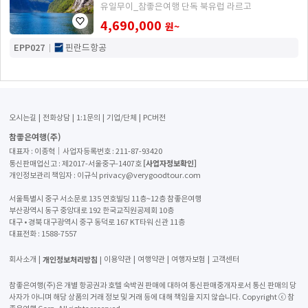
유일무이_참좋은여행 단독 북유럽 라르고
4,690,000
원~
EPP027
핀란드항공
오시는길
전화상담
1:1문의
기업/단체
PC버전
참좋은여행(주)
대표자 : 이종혁│사업자등록번호 : 211-87-93420
[사업자정보확인]
통신판매업신고 : 제2017-서울중구-1407호
개인정보관리 책임자 : 이규식 privacy@verygoodtour.com
서울특별시 중구 서소문로 135 연호빌딩 11층~12층 참좋은여행
부산광역시 동구 중앙대로 192 한국교직원공제회 10층
대구 • 경북 대구광역시 중구 동덕로 167 KT타워 신관 11층
대표전화 :
1588-7557
개인정보처리방침
회사소개
이용약관
여행약관
여행자보험
고객센터
참좋은여행(주)은 개별 항공권과 호텔 숙박권 판매에 대하여 통신판매중개자로서 통신 판매의 당
사자가 아니며 해당 상품의 거래 정보 및 거래 등에 대해 책임을 지지 않습니다. Copyright ⓒ 참