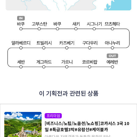
이 기획전과 관련된 상품
프리미엄
[비즈니스/노팁/노옵션/노쇼핑]코카서스 3국 10
일 #특급호텔3박#유람선#케이블카
아름다운 자연경관과 독특한 문화의 만남