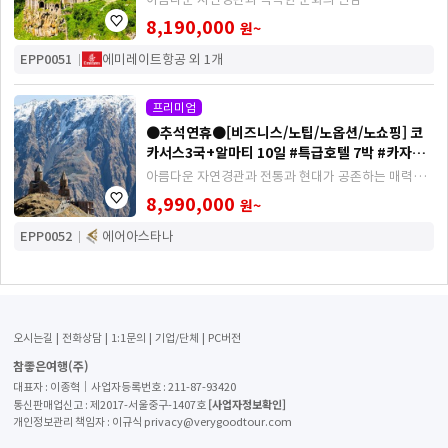
8,190,000
원~
EPP0051
에미레이트항공 외 1개
프리미엄
●추석연휴●[비즈니스/노팁/노옵션/노쇼핑] 코
카서스3국+알마티 10일 #특급호텔 7박 #카자흐
스탄
아름다운 자연경관과 전통과 현대가 공존하는 매력적
인 문화의 만남
8,990,000
원~
EPP0052
에어아스타나
오시는길
전화상담
1:1문의
기업/단체
PC버전
참좋은여행(주)
대표자 : 이종혁│사업자등록번호 : 211-87-93420
[사업자정보확인]
통신판매업신고 : 제2017-서울중구-1407호
개인정보관리 책임자 : 이규식 privacy@verygoodtour.com