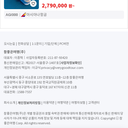
2,790,000
원~
AGI000
아시아나항공
오시는길
전화상담
1:1문의
기업/단체
PC버전
참좋은여행(주)
대표자 : 이종혁│사업자등록번호 : 211-87-93420
[사업자정보확인]
통신판매업신고 : 제2017-서울중구-1407호
개인정보관리 책임자 : 이규식 privacy@verygoodtour.com
서울특별시 중구 서소문로 135 연호빌딩 11층~12층 참좋은여행
부산광역시 동구 중앙대로 192 한국교직원공제회 10층
대구 • 경북 대구광역시 중구 동덕로 167 KT타워 신관 11층
대표전화 :
1588-7557
개인정보처리방침
회사소개
이용약관
여행약관
여행자보험
고객센터
참좋은여행(주)은 개별 항공권과 호텔 숙박권 판매에 대하여 통신판매중개자로서 통신 판매의 당
사자가 아니며 해당 상품의 거래 정보 및 거래 등에 대해 책임을 지지 않습니다. Copyright ⓒ 참
좋은여행 Corp. All rights reserved.