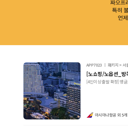
APP7023
패키지 > 서
[노쇼핑/노옵션_방콕
[4인이상 출발 확정] 맹글
아시아나항공 외 5개