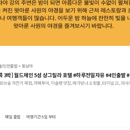
울/인천출발 > 동남아
 3박] 월드체인 5성 샹그릴라 호텔 #하루전일자유 #4인출발
로브숲 자전거 체험, 까페투어, 미슐랭 맛집, 메가방나 쇼핑몰, 터미널 21, 마사
매일 출발
여행기간 5일 부터