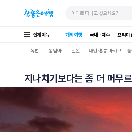
»
»
본
주
문
메
바
뉴
로
가
전체메뉴
해외여행
국내 · 제주
프리미
가
기
기
유럽
동남아
일본
대만·홍콩·마카오
중
지나치기보다는 좀 더 머무르