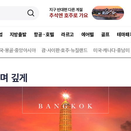
엄
지방출발
항공 · 호텔
라르고
에어텔
골프
테마패
국·몽골·중앙아시아
괌·사이판·호주·뉴질랜드
미국·캐나다·중남미
며 깊게