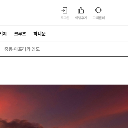
로그인
여행후기
고객센터
키지
크루즈
허니문
중동·아프리카·인도