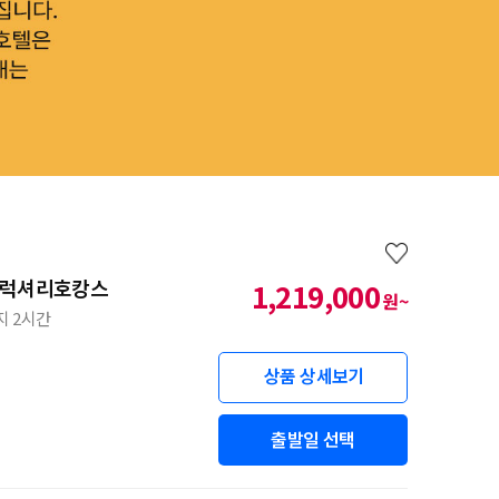
 #럭셔리호캉스
1,219,000
원~
지 2시간
상품 상세보기
출발일 선택